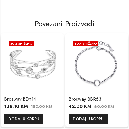
Povezani Proizvodi
30
% SNIŽENO
30
% SNIŽENO
sway BDY14
Brosway BBR63
Bro
8.10
KM
42.00
KM
78
183.00
KM
60.00
KM
ODAJ U KORPU
DODAJ U KORPU
D