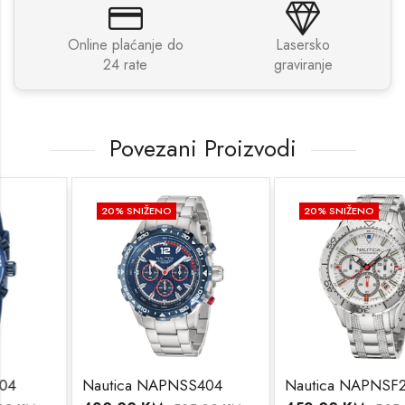
Online plaćanje do
Lasersko
24 rate
graviranje
Povezani Proizvodi
20
% SNIŽENO
20
% SNIŽENO
Nautica NAPNSS404
Nautica NAPNSF205