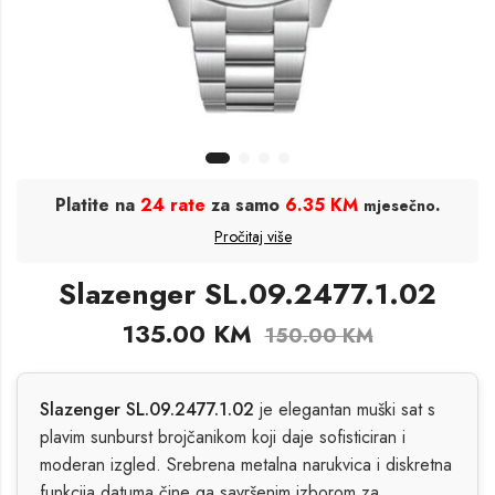
Platite na
24 rate
za samo
6.35 KM
.
mjesečno
Pročitaj više
Slazenger SL.09.2477.1.02
135.00
KM
150.00
KM
Slazenger SL.09.2477.1.02
je elegantan muški sat s
plavim sunburst brojčanikom koji daje sofisticiran i
moderan izgled. Srebrena metalna narukvica i diskretna
funkcija datuma čine ga savršenim izborom za