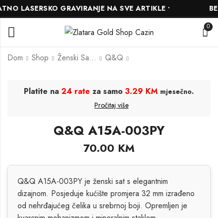
NO LASERSKO GRAVIRANJE NA SVE ARTIKLE •
BES
0
Dom
Shop
Ženski Satovi
Q&Q
Q&Q Q72B-004PY
Q&Q Q49B-003PY
Platite na
24 rate
za samo
3.29 KM
.
mjesečno
70.00
70.00
KM
KM
Pročitaj više
Q&Q A15A-003PY
70.00
KM
Q&Q A15A-003PY je ženski sat s elegantnim
dizajnom. Posjeduje kućište promjera 32 mm izrađeno
od nehrđajućeg čelika u srebrnoj boji. Opremljen je
kvarcnim mehanizmom i mineralnim staklom,