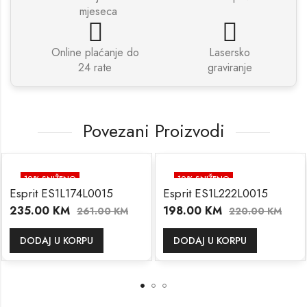
mjeseca
Online plaćanje do
Lasersko
24 rate
graviranje
Povezani Proizvodi
10
% SNIŽENO
10
% SNIŽENO
Esprit ES1L174L0015
Esprit ES1L222L0015
235.00
KM
198.00
KM
261.00
KM
220.00
KM
DODAJ U KORPU
DODAJ U KORPU