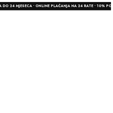
ESECA • ONLINE PLAĆANJA NA 24 RATE • 10% POPUSTA NA