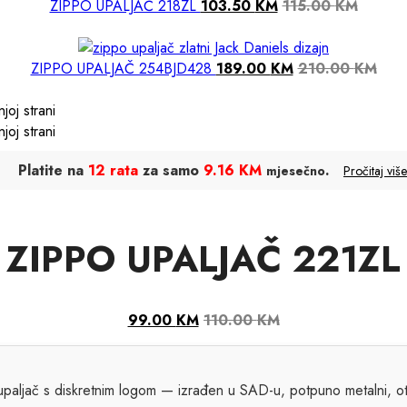
ZIPPO UPALJAČ 218ZL
103.50
KM
115.00
KM
ZIPPO UPALJAČ 254BJD428
189.00
KM
210.00
KM
Platite na
12 rata
za samo
9.16 KM
.
mjesečno
Pročitaj više
ZIPPO UPALJAČ 221ZL
99.00
KM
110.00
KM
 upaljač s diskretnim logom — izrađen u SAD-u, potpuno metalni, otp