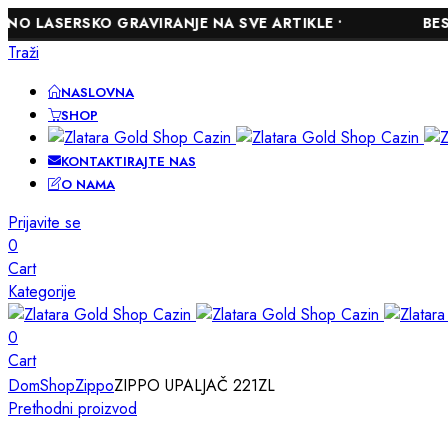
RSKO GRAVIRANJE NA SVE ARTIKLE •
BESPLATNA 
Traži
NASLOVNA
SHOP
KONTAKTIRAJTE NAS
O NAMA
Prijavite se
0
Cart
Kategorije
0
Cart
Dom
Shop
Zippo
ZIPPO UPALJAČ 221ZL
Prethodni proizvod