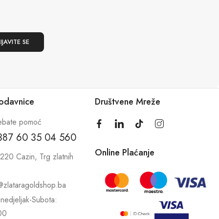
rodavnice
Društvene Mreže
ebate pomoć
387 60 35 04 560
Online Plaćanje
220 Cazin, Trg zlatnih
@zlataragoldshop.ba
nedjeljak-Subota:
00