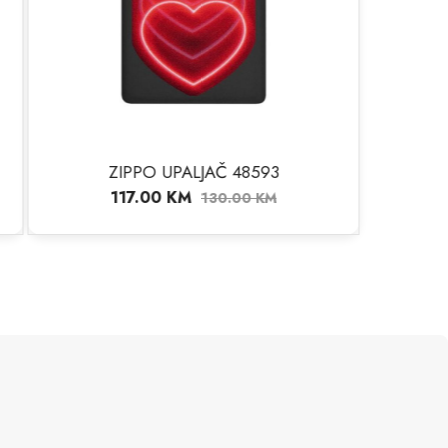
8593
0
KM