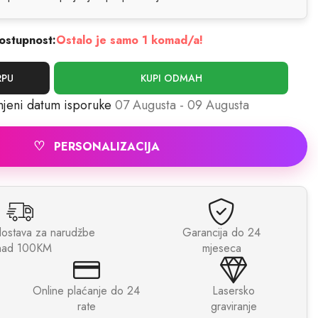
ostupnost:
Ostalo je samo 1 komad/a!
RPU
KUPI ODMAH
njeni datum isporuke
07 Augusta - 09 Augusta
♡
PERSONALIZACIJA
dostava za narudžbe
Garancija do 24
nad 100KM
mjeseca
Online plaćanje do 24
Lasersko
rate
graviranje