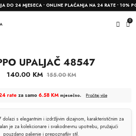
 MJESECA • ONLINE PLAĆANJA NA 24 RATE • 10% POPUSTA 
0
A
PPO UPALJAČ 48547
ZIPPO UPALJAČ
ZIPPO MULTI
PRIVJESAK
49681
140.00
KM
155.00
KM
34.20
86.00
KM
KM
38.00
96.00
KM
KM
24 rate
za samo
6.58 KM
.
mjesečno
Pročitaj više
dolazi s elegantnim i izdržljivim dizajnom, karakterističnim za
alan je za kolekcionare i svakodnevnu upotrebu, pružajući
pouzdano paljenje i prepoznatljiv stil.