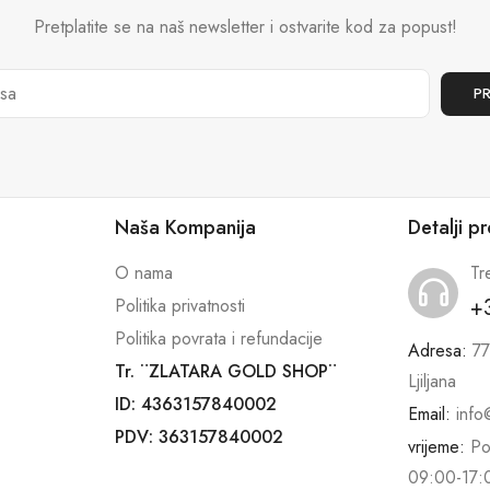
Pretplatite se na naš newsletter i ostvarite kod za popust!
Naša Kompanija
Detalji p
O nama
Tr
+
Politika privatnosti
Politika povrata i refundacije
Adresa:
77
Tr. ¨ZLATARA GOLD SHOP¨
Ljiljana
ID: 4363157840002
Email:
info
PDV: 363157840002
vrijeme:
Po
09:00-17: