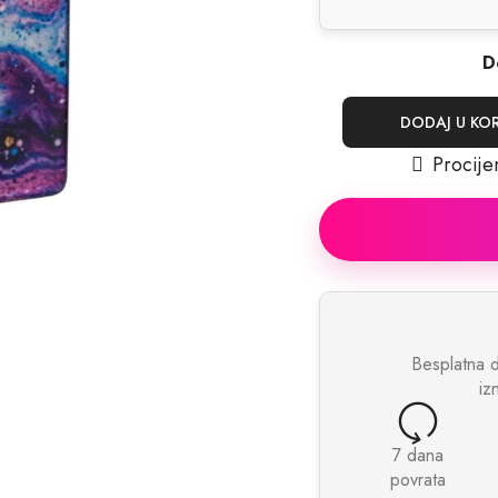
D
DODAJ U KO
Procije
Besplatna 
iz
7 dana
povrata