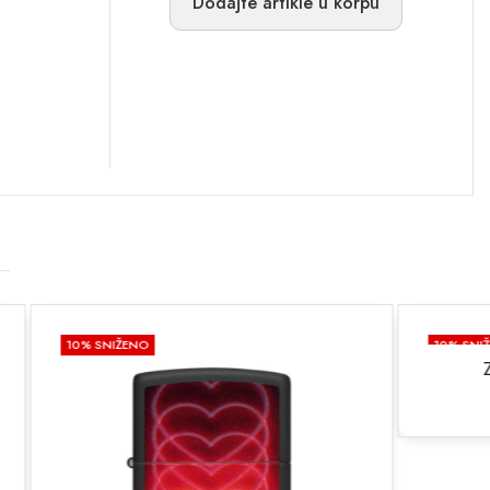
Dodajte artikle u korpu
10
% SNIŽENO
ZIPPO UPALJAČ 1618ZB
99.00
KM
110.00
KM