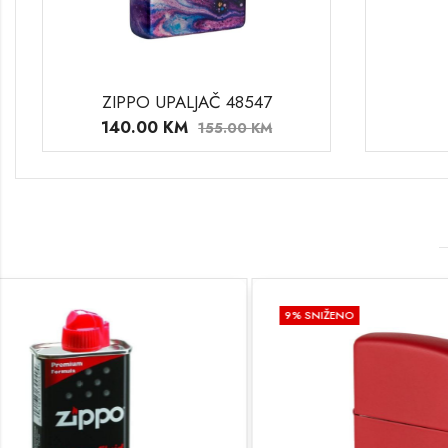
ZIPPO UPALJAČ 48547
140.00
KM
155.00
KM
9
% SNIŽENO