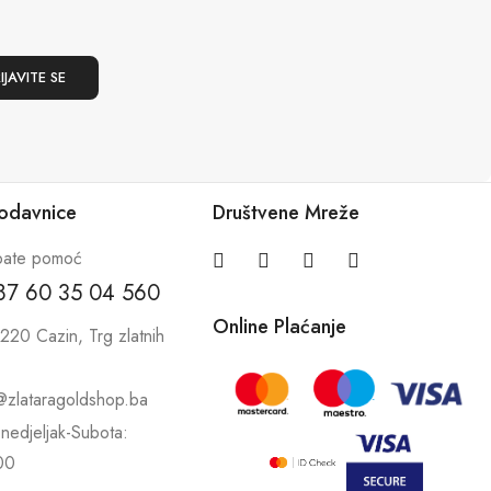
rodavnice
Društvene Mreže
bate pomoć
87 60 35 04 560
Online Plaćanje
220 Cazin, Trg zlatnih
@zlataragoldshop.ba
nedjeljak-Subota:
00