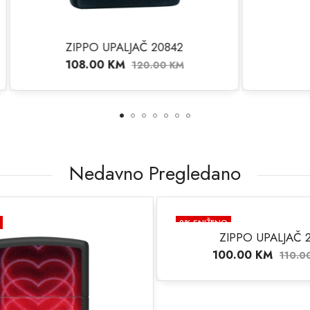
PO UPALJAČ 20842
ZIPPO FITILJ
8.00
KM
6.00
KM
120.00
KM
Nedavno Pregledano
9
% SNIŽENO
ZIPPO UPALJAČ 
100.00
KM
110.0