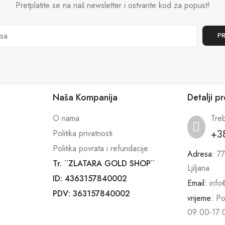
Pretplatite se na naš newsletter i ostvarite kod za popust!
Naša Kompanija
Detalji p
O nama
Tre
+3
Politika privatnosti
Politika povrata i refundacije
Adresa:
77
Tr. ¨ZLATARA GOLD SHOP¨
Ljiljana
ID: 4363157840002
Email:
info
PDV: 363157840002
vrijeme:
Po
09:00-17: