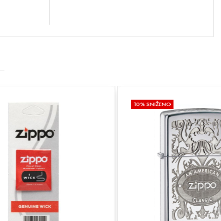
10
% SNIŽENO