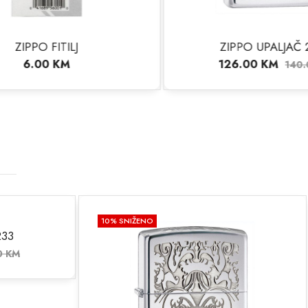
ZIPPO UPALJAČ 24751
126.00
KM
140.00
KM
10
% SNIŽENO
233
0
KM