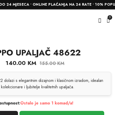
SECA • ONLINE PLAĆANJA NA 24 RATE • 10% POPUSTA NA 
0
PPO UPALJAČ 48622
ZIPPO UPALJAČ 211
ZIPPO UPALJAČ
48621
85.50
KM
95.00
KM
140.00
KM
155.00
KM
140.00
KM
155.00
KM
2 dolazi s elegantnim dizajnom i klasičnom izradom, idealan
 kolekcionare i ljubitelje kvalitetnih upaljača.
ostupnost:
Ostalo je samo 1 komad/a!