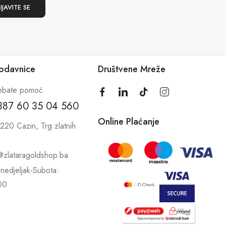
rodavnice
Društvene Mreže
ebate pomoć
387 60 35 04 560
Online Plaćanje
220 Cazin, Trg zlatnih
@zlataragoldshop.ba
nedjeljak-Subota:
00