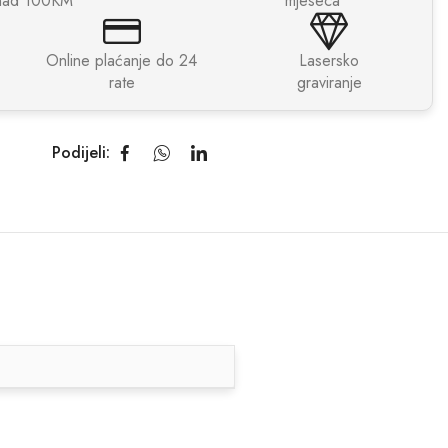
nad 100KM
mjeseca
Online plaćanje do 24
Lasersko
rate
graviranje
Podijeli: