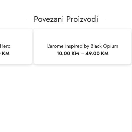
Povezani Proizvodi
inspired by Black Opium
00
KM
–
49.00
KM
L'arome inspired by Gucci