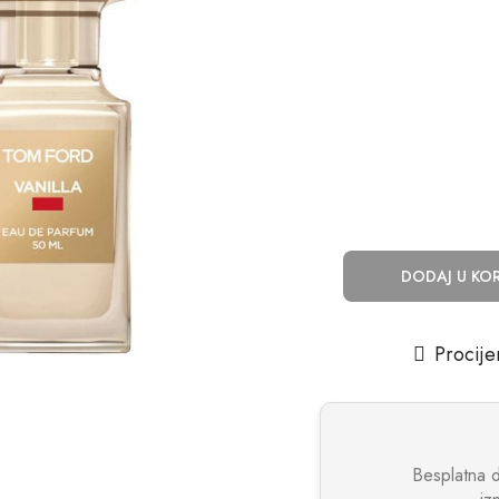
DODAJ U KO
Procije
Besplatna 