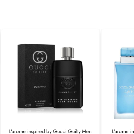
 Guilty Men
L'arome inspired by D&G Light Blue