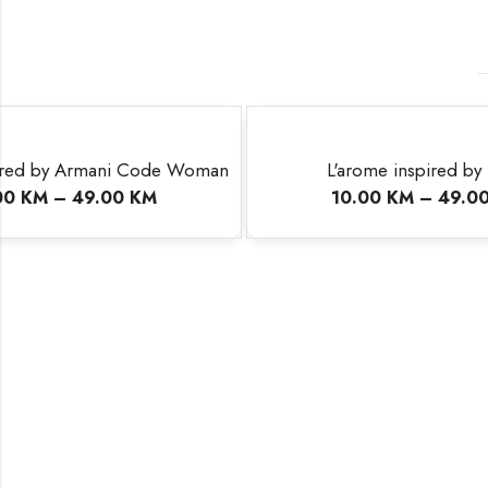
L'arome inspired by Hero
L'arome 
10.00
KM
–
49.00
KM
10.