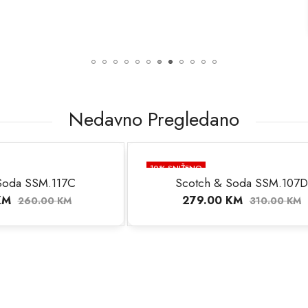
10.00
KM
–
49.0
Nedavno Pregledano
O
10
% SNIŽENO
ch & Soda SSM.107D
Scotch & Soda SSM
9.00
KM
324.00
KM
310.00
KM
360.