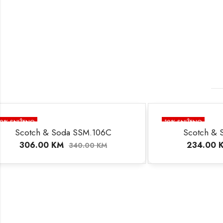
10
% SNIŽENO
10
% SNIŽEN
Scotch & Soda SSM.117C
Scot
234.00
KM
27
260.00
KM