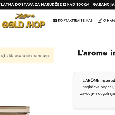
DOSTAVA ZA NARUDŽBE IZNAD 100KM • GARANCIJA DO 24 MJ
KONTAKTIRAJTE NAS
O NAM
L'arome inspired by Vanilla Tom Ford
L'arome i
 koji je bio polazna tačka za kreiranje
L’ARÔME Inspired
naglašava bogatu, 
zavodljiv i dugotraja