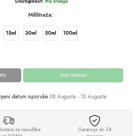
Dostupnost:
Na Stanju
Mililitraža:
15ml
30ml
50ml
100ml
RPU
KUPI ODMAH
njeni datum isporuke
08 Augusta - 10 Augusta
dostava za narudžbe
Garancija do 24