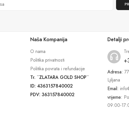
Naša Kompanija
Detalji p
O nama
Tr
+
Politika privatnosti
Politika povrata i refundacije
Adresa:
77
Tr. ¨ZLATARA GOLD SHOP¨
Ljiljana
ID: 4363157840002
Email:
info
PDV: 363157840002
vrijeme:
Po
09:00-17: