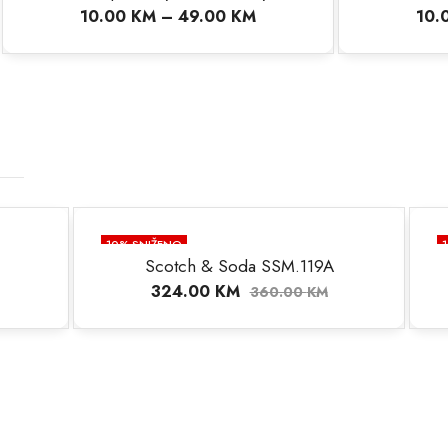
0
KM
10.00
KM
–
49.00
KM
10
% SNIŽENO
.119A
Scotch & Soda SSM.104C
315.00
KM
00
KM
350.00
KM