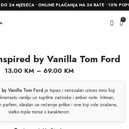
ESECA • ONLINE PLAĆANJA NA 24 RATE • 10% POPUSTA NA
0
A
nspired by Vanilla Tom Ford
L'arome inspired by
L'arome inspired by
Xerjoff 1861 Naxos
Erba Pura
13.00
KM
–
69.00
KM
13.00
13.00
KM
KM
–
–
69.00
69.00
KM
KM
 by Vanilla Tom Ford
je topao i senzualan unisex miris koji
kremastu vaniliju uz suptilne začinske i amber note. Intiman,
n parfem, idealan za večernje prilike i one koji vole izražene,
slatko-top­le mirise s karakterom.