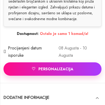
sedefastim brojčanikom s ukrasnim kristalima koji pruža
nježan i elegantan izgled. Zahvaljujući prikazu datuma i
profinjenom dizajnu, savršeno se uklapa uz poslovne,
svečane i svakodnevne modne kombinacije.
Dostupnost:
Ostalo je samo 1 komad/a!
Procijenjeni datum
08 Augusta - 10
isporuke
Augusta
♡
PERSONALIZACIJA
DODATNE INFORMACIJE