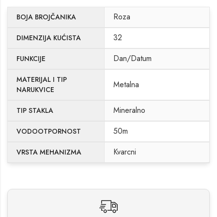
Roza
BOJA BROJČANIKA
32
DIMENZIJA KUĆISTA
Dan/Datum
FUNKCIJE
MATERIJAL I TIP
Metalna
NARUKVICE
Mineralno
TIP STAKLA
50m
VODOOTPORNOST
Kvarcni
VRSTA MEHANIZMA