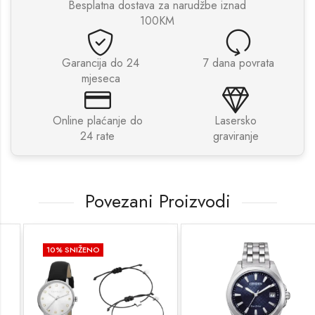
Besplatna dostava za narudžbe iznad
100KM
Garancija do 24
7 dana povrata
mjeseca
Online plaćanje do
Lasersko
24 rate
graviranje
Povezani Proizvodi
10
% SNIŽENO