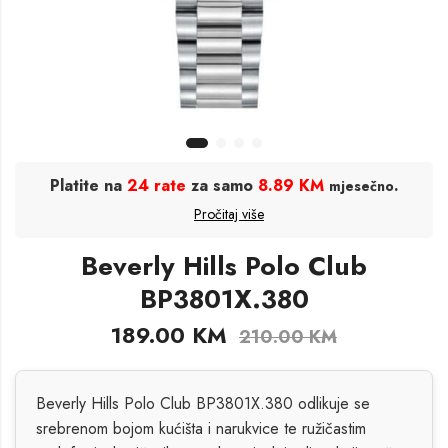
Platite na
24 rate
za samo
8.89 KM
.
mjesečno
Pročitaj više
Beverly Hills Polo Club
BP3801X.380
189.00
KM
210.00
KM
Beverly Hills Polo Club BP3801X.380 odlikuje se
srebrenom bojom kućišta i narukvice te ružičastim