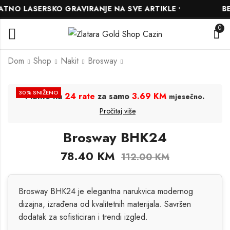
TNO LASERSKO GRAVIRANJE NA SVE ARTIKLE •
BES
0
Dom
Shop
Nakit
Brosway
Brosway BTJMS868
Brosway BHK25
30
% SNIŽENO
Platite na
24 rate
za samo
3.69 KM
.
mjesečno
145.60
78.40
KM
KM
112.00
KM
Pročitaj više
208.00
KM
Brosway BHK24
78.40
KM
112.00
KM
Brosway BHK24 je elegantna narukvica modernog
dizajna, izrađena od kvalitetnih materijala. Savršen
dodatak za sofisticiran i trendi izgled.