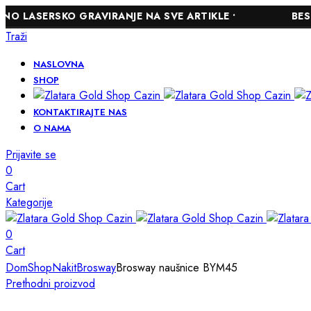
RSKO GRAVIRANJE NA SVE ARTIKLE •
BESPLATNA 
Traži
NASLOVNA
SHOP
KONTAKTIRAJTE NAS
O NAMA
Prijavite se
0
Cart
Kategorije
0
Cart
Dom
Shop
Nakit
Brosway
Brosway naušnice BYM45
Prethodni proizvod