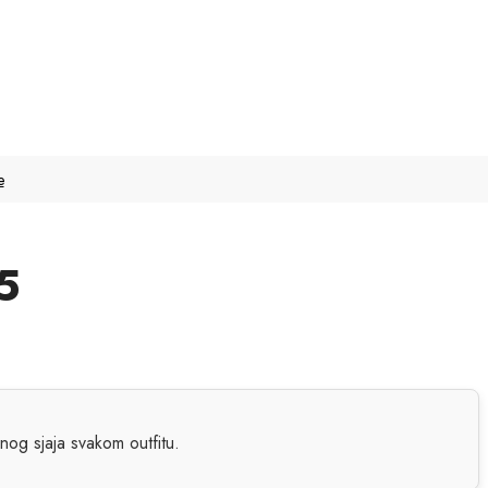
e
5
og sjaja svakom outfitu.