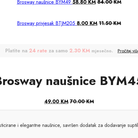
Brosway naušnice BYM49
58.80
KM
84.00
KM
Brosway privjesak BTJM205
8.00
KM
11.50
KM
Platite na
24 rate
za samo
2.30 KM
.
mjesečno
Pročitaj viš
Brosway naušnice BYM4
49.00
KM
70.00
KM
icirane i elegantne naušnice, savršen dodatak za dodavanje suptiln