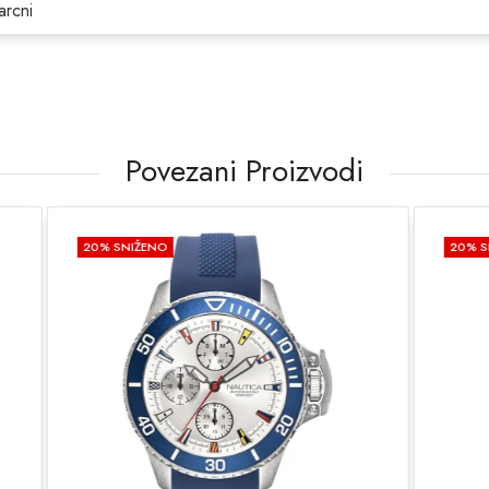
arcni
Povezani Proizvodi
O
20
% SNIŽENO