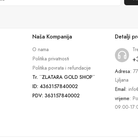
Naša Kompanija
Detalji p
O nama
Tr
+
Politika privatnosti
Politika povrata i refundacije
Adresa:
77
Tr. ¨ZLATARA GOLD SHOP¨
Ljiljana
ID: 4363157840002
Email:
info
PDV: 363157840002
vrijeme:
Po
09:00-17: