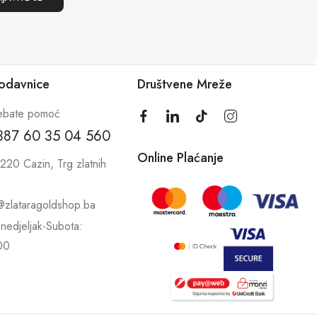
rodavnice
Društvene Mreže
ebate pomoć
387 60 35 04 560
Online Plaćanje
220 Cazin, Trg zlatnih
@zlataragoldshop.ba
nedjeljak-Subota:
00