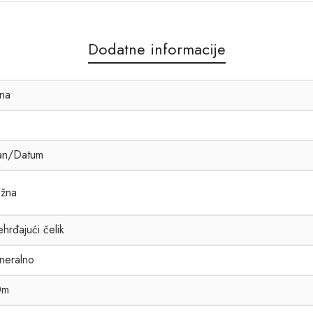
Dodatne informacije
na
an/Datum
žna
hrđajući čelik
neralno
0m