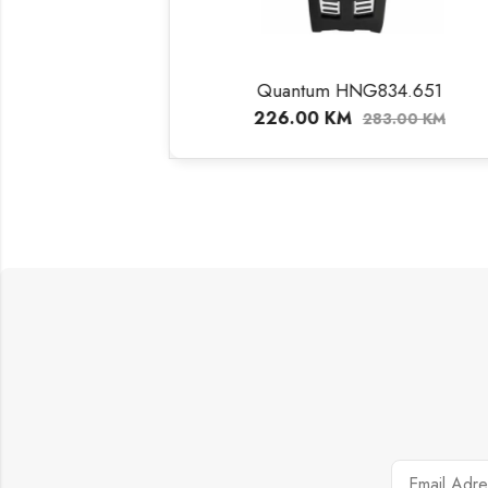
Quantum HNG834.651
Na
226.00
KM
240
283.00
KM