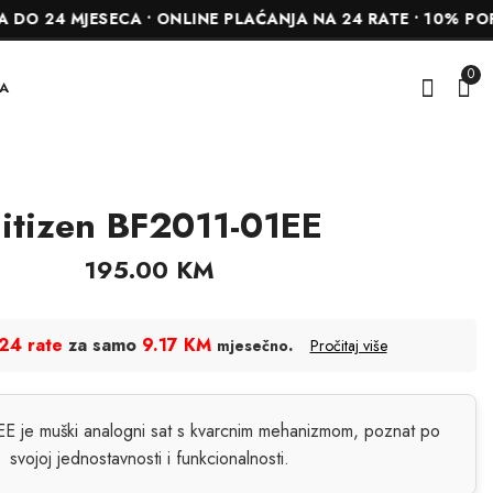
MJESECA • ONLINE PLAĆANJA NA 24 RATE • 10% POPUSTA 
0
A
itizen BF2011-01EE
Citizen BF2011-51AE
Citizen AN8200-50A
195.00
345.00
KM
KM
195.00
KM
24 rate
za samo
9.17 KM
.
mjesečno
Pročitaj više
EE je muški analogni sat s kvarcnim mehanizmom, poznat po
svojoj jednostavnosti i funkcionalnosti.