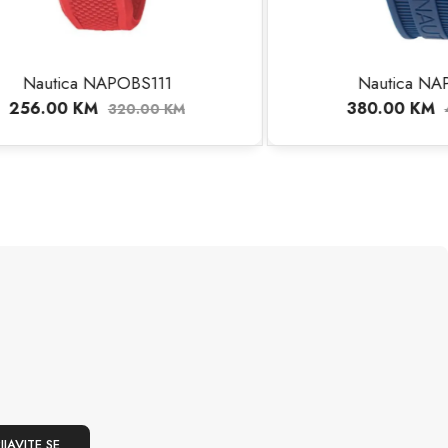
111
Nautica NAPKBF304
380.00
KM
00
KM
475.00
KM