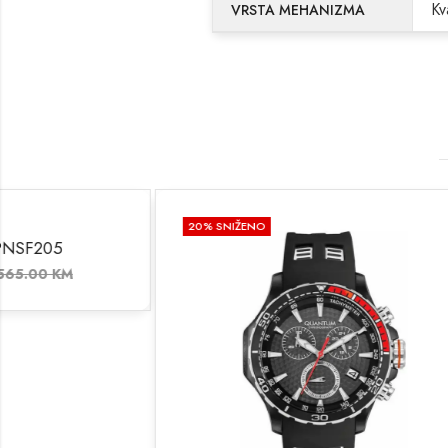
Kv
VRSTA MEHANIZMA
20
% SNIŽENO
20
% SNIŽEN