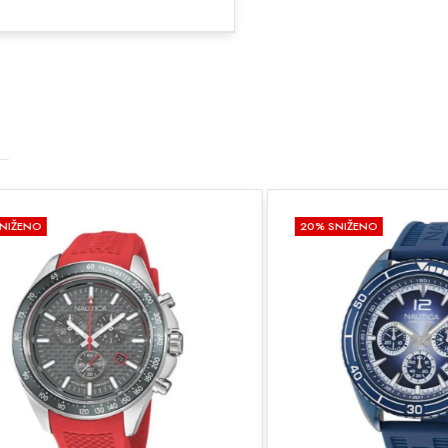
20
% SNIŽENO