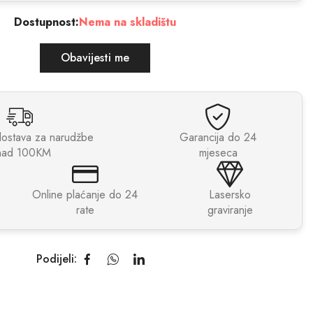
Dostupnost:
Nema na skladištu
Obavijesti me
dostava za narudžbe
Garancija do 24
nad 100KM
mjeseca
Online plaćanje do 24
Lasersko
rate
graviranje
Podijeli: