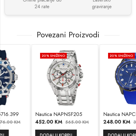
24 rate
graviranje
Povezani Proizvodi
20
% SNIŽENO
20
% SNIŽENO
Nautica NAPNSF205
Nautica NAPCLF003
452.00
KM
248.00
KM
M
565.00
KM
310.00
K
DODAJ U KORPU
DODAJ U KORPU