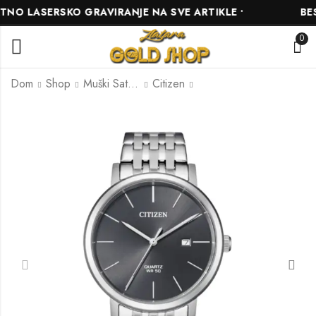
O LASERSKO GRAVIRANJE NA SVE ARTIKLE •
BESP
0
Dom
Shop
Muški Satovi
Citizen
Citizen AW1525-81L
Citizen BI5070-57L
405.00
195.00
KM
KM