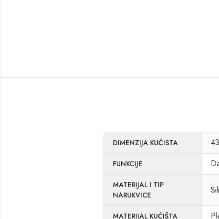
4
DIMENZIJA KUĆISTA
Da
FUNKCIJE
MATERIJAL I TIP
Si
NARUKVICE
Pl
MATERIJAL KUĆIŠTA