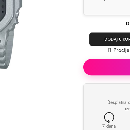
D
DODAJ U KO
Procije
Besplatna 
iz
7 dana