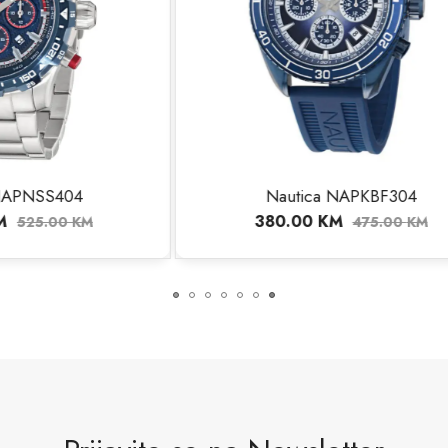
autica NAPKBF304
Nautica NAPP39
0.00
KM
336.00
KM
475.00
KM
420.