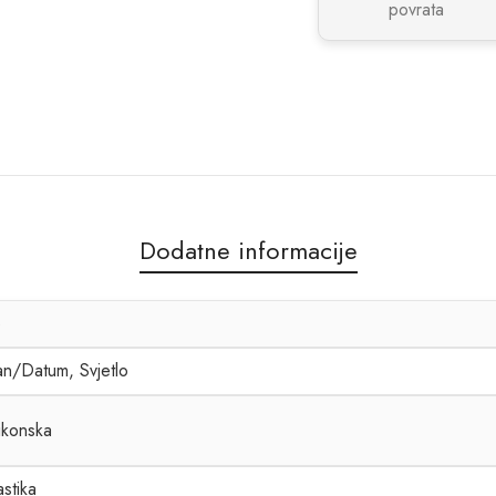
povrata
Dodatne informacije
3
n/Datum, Svjetlo
likonska
astika