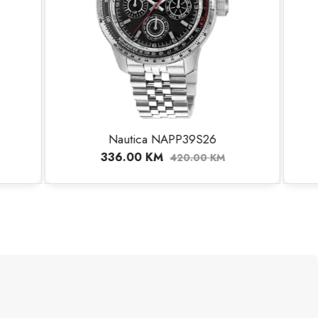
S26
Nautica NAPCLF003
248.00
KM
00
KM
310.00
KM