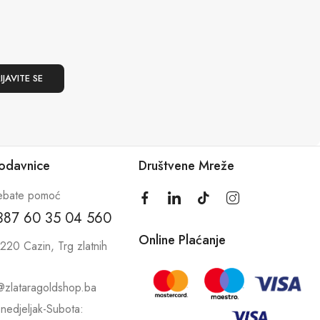
rodavnice
Društvene Mreže
ebate pomoć
387 60 35 04 560
Online Plaćanje
220 Cazin, Trg zlatnih
@zlataragoldshop.ba
nedjeljak-Subota: