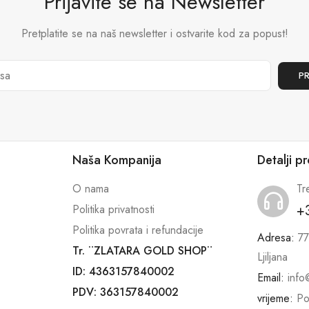
Prijavite se na Newsletter
Pretplatite se na naš newsletter i ostvarite kod za popust!
Naša Kompanija
Detalji p
O nama
Tr
+
Politika privatnosti
Politika povrata i refundacije
Adresa:
77
Tr. ¨ZLATARA GOLD SHOP¨
Ljiljana
ID: 4363157840002
Email:
info
PDV: 363157840002
vrijeme:
Po