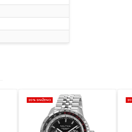
20
% SNIŽENO