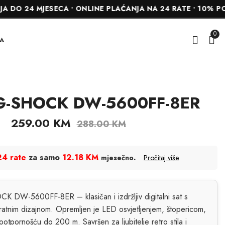
 MJESECA • ONLINE PLAĆANJA NA 24 RATE • 10% POPUSTA 
0
A
G-SHOCK DW-5600FF-8ER
CASIO G-SHOCK
CASIO G-SHOCK
DW-5600CA-2ADR
GA-700-1BDR
259.00
KM
288.00
KM
290.00
256.50
KM
KM
322.00
285.00
KM
KM
24 rate
za samo
12.18 KM
.
mjesečno
Pročitaj više
DW-5600FF-8ER – klasičan i izdržljiv digitalni sat s
ratnim dizajnom. Opremljen je LED osvjetljenjem, štopericom,
otpornošću do 200 m. Savršen za ljubitelje retro stila i