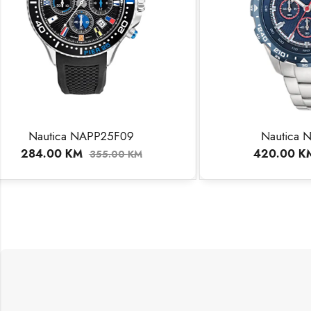
Nautica NAPNSS404
N
420.00
KM
38
525.00
KM