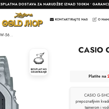
A DOSTAVA ZA NARUDŽBE IZNAD 100KM • GARANCIJA DO 24
KONTAKTIRAJTE NAS
O NAM
CASIO G-SHOCK DW-5600FF-8ER
CASIO 
BESPLATNO
GRAVIRANJE
Platite na
CASIO G-SHOCK 
prepoznatljivim kvad
tajmerom i vodo