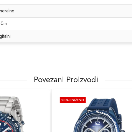
neralno
00m
gitalni
Povezani Proizvodi
NO
20
% SNIŽENO