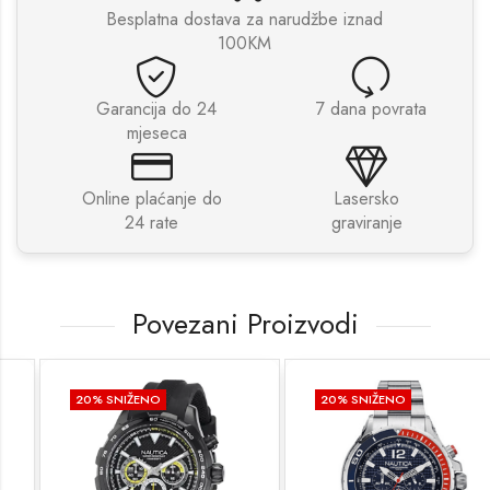
Besplatna dostava za narudžbe iznad
100KM
Garancija do 24
7 dana povrata
mjeseca
Online plaćanje do
Lasersko
24 rate
graviranje
Povezani Proizvodi
20
% SNIŽENO
20
% SNIŽENO