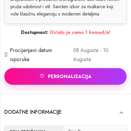
pruža udobnost i stil. Savršen izbor za muškarce koji
vole klasičnu eleganciju s modernim detaljima.
Dostupnost:
Ostalo je samo 1 komad/a!
Procijenjeni datum
08 Augusta - 10
isporuke
Augusta
♡
PERSONALIZACIJA
DODATNE INFORMACIJE