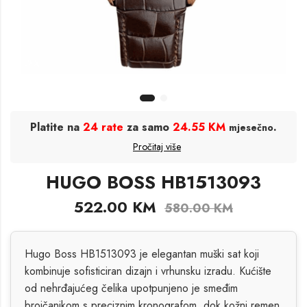
Platite na
24 rate
za samo
24.55 KM
.
mjesečno
Pročitaj više
HUGO BOSS HB1513093
522.00
KM
580.00
KM
Hugo Boss HB1513093 je elegantan muški sat koji
kombinuje sofisticiran dizajn i vrhunsku izradu. Kućište
od nehrđajućeg čelika upotpunjeno je smeđim
brojčanikom s preciznim kronografom, dok kožni remen