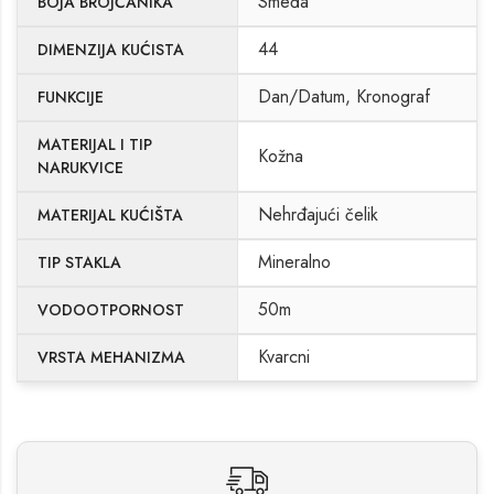
Smeđa
BOJA BROJČANIKA
44
DIMENZIJA KUĆISTA
Dan/Datum, Kronograf
FUNKCIJE
MATERIJAL I TIP
Kožna
NARUKVICE
Nehrđajući čelik
MATERIJAL KUĆIŠTA
Mineralno
TIP STAKLA
50m
VODOOTPORNOST
Kvarcni
VRSTA MEHANIZMA