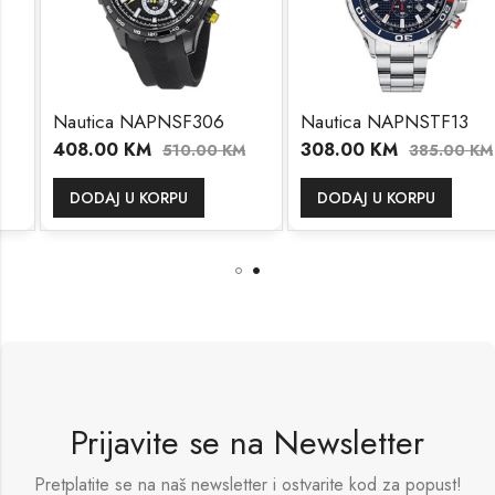
Nautica NAPNSF306
Nautica NAPNSTF13
408.00
KM
308.00
KM
510.00
KM
385.00
KM
DODAJ U KORPU
DODAJ U KORPU
Prijavite se na Newsletter
Pretplatite se na naš newsletter i ostvarite kod za popust!