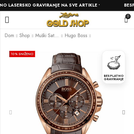
LASERSKO GRAVIRANJE NA SVE ARTIKLE •
BESPLA
0
Dom
Shop
Muški Satovi
Hugo Boss
Burme M-147
Burme M-148
10
% SNIŽENO
BESPLATNO
GRAVIRANJE