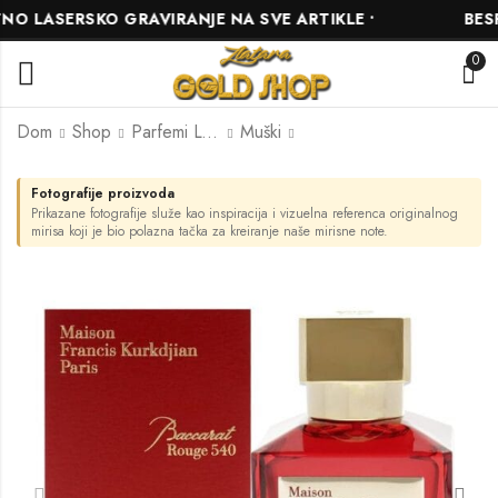
 LASERSKO GRAVIRANJE NA SVE ARTIKLE •
BESPL
0
Dom
Shop
Parfemi L'ARÔME
Muški
Fotografije proizvoda
L'arome inspired by
L'arome inspired by
Prikazane fotografije služe kao inspiracija i vizuelna referenca originalnog
Boss The Scent Elixir
Kirke
mirisa koji je bio polazna tačka za kreiranje naše mirisne note.
10.00
10.00
KM
KM
–
–
49.00
49.00
KM
KM