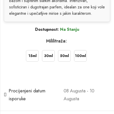
bazom i suptilnim slatkim akordima. Intenzivan,
sofisticiran i dugotrajan parfem, idealan za one koji vole
elegantne i upečatljive mirise s jakim karakterom.
Dostupnost:
Na Stanju
Mililitraža:
15ml
30ml
50ml
100ml
Procijenjeni datum
08 Augusta - 10
isporuke
Augusta