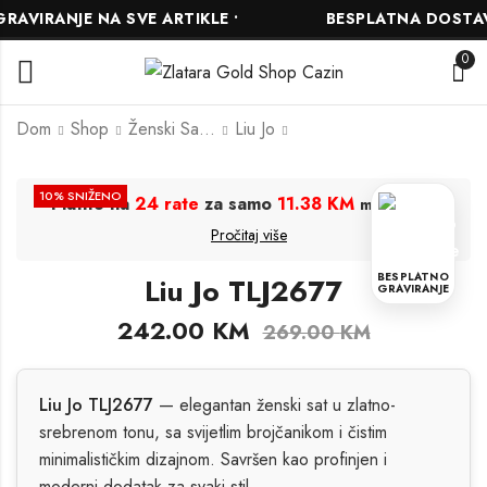
VIRANJE NA SVE ARTIKLE •
BESPLATNA DOSTAVA 
0
Dom
Shop
Ženski Satovi
Liu Jo
Liu Jo TLJ2327
Liu Jo TLJ2518
10
% SNIŽENO
Platite na
24 rate
za samo
11.38 KM
.
mjesečno
329.00
260.00
KM
KM
Pročitaj više
366.00
289.00
KM
KM
BESPLATNO
Liu Jo TLJ2677
GRAVIRANJE
242.00
KM
269.00
KM
Liu Jo TLJ2677
— elegantan ženski sat u zlatno-
srebrenom tonu, sa svijetlim brojčanikom i čistim
minimalističkim dizajnom. Savršen kao profinjen i
moderni dodatak za svaki stil.