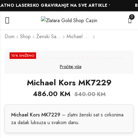
TNO LASERSKO GRAVIRANJE NA SVE ARTIKLE •
BE
0
Dom
Shop
Ženski Satovi
Michael Kors
Festina F20561/1
Michael Kors MK8286
10
% SNIŽENO
Platite na
24 rate
za samo
22.85 KM
.
mjesečno
423.00
468.00
KM
KM
Pročitaj više
470.00
520.00
KM
KM
Michael Kors MK7229
486.00
KM
540.00
KM
Michael Kors MK7229
– zlatni ženski sat s cirkonima
za dašak luksuza u svakom danu.