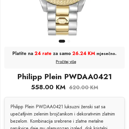
Platite na
24 rate
za samo
26.24 KM
.
mjesečno
Pročitaj više
Philipp Plein PWDAA0421
558.00
KM
620.00
KM
Philipp Plein PWDAA0421 luksuzni ženski sat sa
upečatljivim zelenim brojčanikom i dekorativnim zlatnim
bezelom. Kombinacija srebrene i zlatne metalne
narukvice daje mu glamurozan izgled, dok kristalni