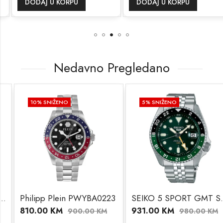
DODAJ U KORPU
DODAJ U KORPU
Nedavno Pregledano
10
% SNIŽENO
5
% SNIŽENO
Philipp Plein PWYBA0223
SEIKO 5 SPORT GMT SSK035K1
810.00
KM
931.00
KM
900.00
KM
980.00
KM