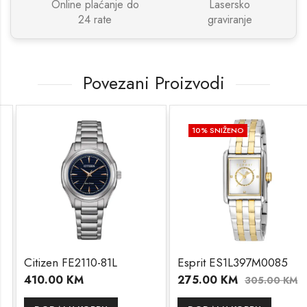
Online plaćanje do
Lasersko
24 rate
graviranje
Povezani Proizvodi
10
% SNIŽENO
Citizen FE2110-81L
Esprit ES1L397M0085
410.00
KM
275.00
KM
305.00
KM