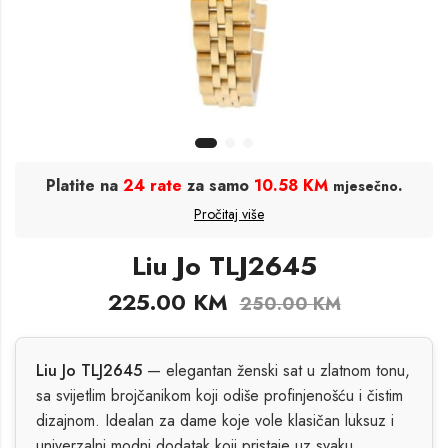
Platite na
24 rate
za samo
10.58 KM
.
mjesečno
Pročitaj više
Liu Jo TLJ2645
225.00
KM
250.00
KM
Liu Jo TLJ2645
— elegantan ženski sat u zlatnom tonu,
sa svijetlim brojčanikom koji odiše profinjenošću i čistim
dizajnom. Idealan za dame koje vole klasičan luksuz i
univerzalni modni dodatak koji pristaje uz svaku