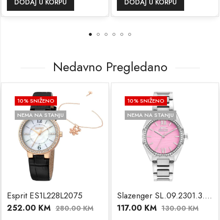
DODAJ U KORPU
DODAJ U KORPU
Nedavno Pregledano
10
% SNIŽENO
10
% SNIŽENO
NEMA NA STANJU
NEMA NA STANJU
sprit ES1L228L2075
Slazenger SL.09.2301.3.09
52.00
KM
117.00
KM
1
280.00
KM
130.00
KM