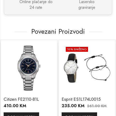
Online plaćanje do
Lasersko
24 rate
graviranje
Povezani Proizvodi
10
% SNIŽENO
itizen FE2110-81L
Esprit ES1L174L0015
E
10.00
KM
235.00
KM
2
261.00
KM