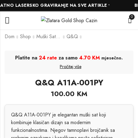
TNO LASERSKO GRAVIRANJE NA SVE ARTIKLE •
BES
0
Dom
Shop
Muški Satovi
Q&Q
Casio A700WMG-9A
Q&Q A484J301Y
Platite na
24 rate
za samo
4.70 KM
.
mjesečno
225.00
65.00
KM
KM
Pročitaj više
250.00
KM
Q&Q A11A-001PY
100.00
KM
Q&Q A11A-001PY je elegantan muški sat koji
kombinuje klasičan dizajn sa modernim
funkcionalnostima.
Njegov tamnoplavi brojčanik sa
srebrnim oznakama i kazaljkama pruža sofisticiran