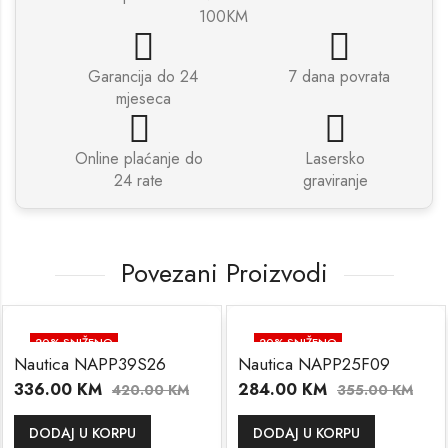
100KM
Garancija do 24
7 dana povrata
mjeseca
Online plaćanje do
Lasersko
24 rate
graviranje
Povezani Proizvodi
20
% SNIŽENO
20
% SNIŽENO
Nautica NAPP39S26
Nautica NAPP25F09
336.00
KM
284.00
KM
420.00
KM
355.00
KM
DODAJ U KORPU
DODAJ U KORPU