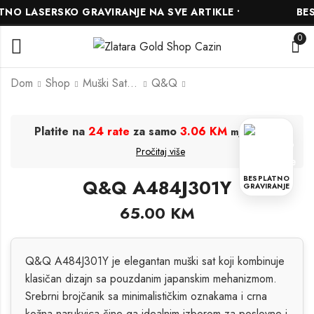
O LASERSKO GRAVIRANJE NA SVE ARTIKLE •
BESP
0
Dom
Shop
Muški Satovi
Q&Q
Q&Q A11A-001PY
Casio MTP-V005L-
Platite na
24 rate
za samo
3.06 KM
.
mjesečno
7B5UDF
100.00
KM
Pročitaj više
90.00
KM
100.00
KM
BESPLATNO
Q&Q A484J301Y
GRAVIRANJE
65.00
KM
Q&Q A484J301Y je elegantan muški sat koji kombinuje
klasičan dizajn sa pouzdanim japanskim mehanizmom.
Srebrni brojčanik sa minimalističkim oznakama i crna
kožna narukvica čine ga idealnim izborom za poslovne i