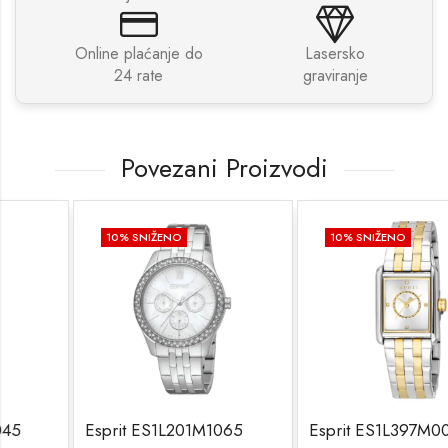
Online plaćanje do
Lasersko
24 rate
graviranje
Povezani Proizvodi
10
% SNIŽENO
10
% SNIŽENO
Esprit ES1L201M1065
Esprit ES1L397M0085