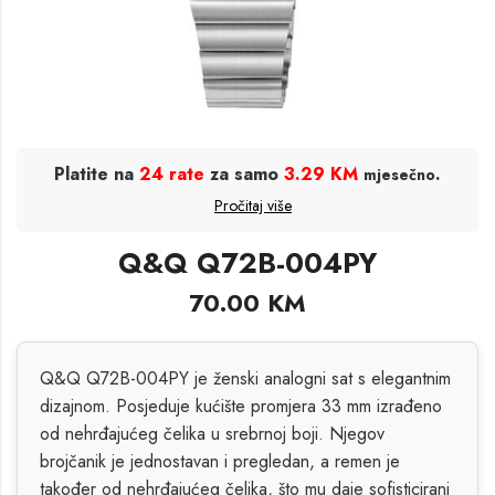
Platite na
24 rate
za samo
3.29 KM
.
mjesečno
Pročitaj više
Q&Q Q72B-004PY
70.00
KM
Q&Q Q72B-004PY je ženski analogni sat s elegantnim
dizajnom. Posjeduje kućište promjera 33 mm izrađeno
od nehrđajućeg čelika u srebrnoj boji. Njegov
brojčanik je jednostavan i pregledan, a remen je
također od nehrđajućeg čelika, što mu daje sofisticirani