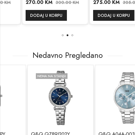
270.00
KM
275.00
KM
300.00
KM
305.00
KM
DODAJ U KORPU
DODAJ U KORPU
Nedavno Pregledano
NEMA NA STANJU
Q&Q QZ89J202Y
Q&Q A04A-003PY