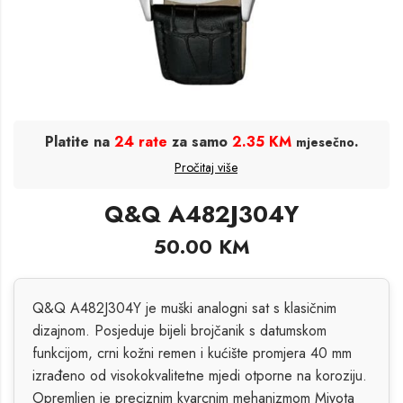
Platite na
24 rate
za samo
2.35 KM
.
mjesečno
Pročitaj više
Q&Q A482J304Y
50.00
KM
Q&Q A482J304Y je muški analogni sat s klasičnim
dizajnom. Posjeduje bijeli brojčanik s datumskom
funkcijom, crni kožni remen i kućište promjera 40 mm
izrađeno od visokokvalitetne mjedi otporne na koroziju.
Opremljen je preciznim kvarcnim mehanizmom Miyota