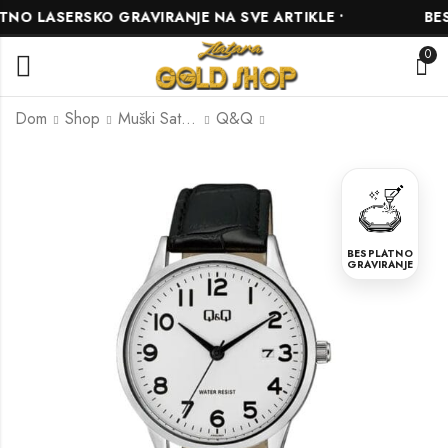
 LASERSKO GRAVIRANJE NA SVE ARTIKLE •
BESPL
0
Dom
Shop
Muški Satovi
Q&Q
Q&Q C68A-005PY
Q&Q Q68A-002PY
55.00
70.00
KM
KM
BESPLATNO
GRAVIRANJE