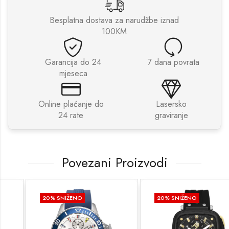
Besplatna dostava za narudžbe iznad
100KM
Garancija do 24
7 dana povrata
mjeseca
Online plaćanje do
Lasersko
24 rate
graviranje
Povezani Proizvodi
20
% SNIŽENO
20
% SNIŽENO