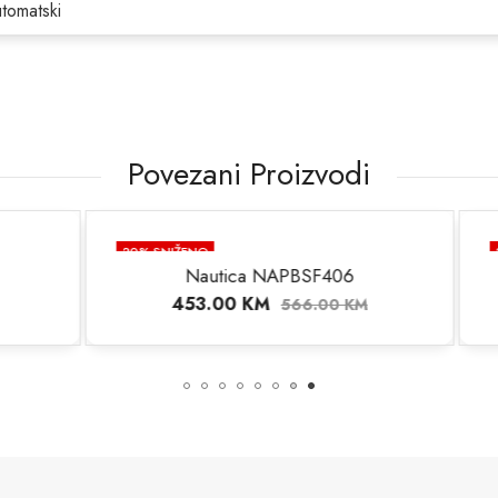
tomatski
Povezani Proizvodi
ENO
20
% SNIŽENO
Nautica NAPBSF406
Nautica NAPOB
53.00
KM
256.00
KM
566.00
KM
320