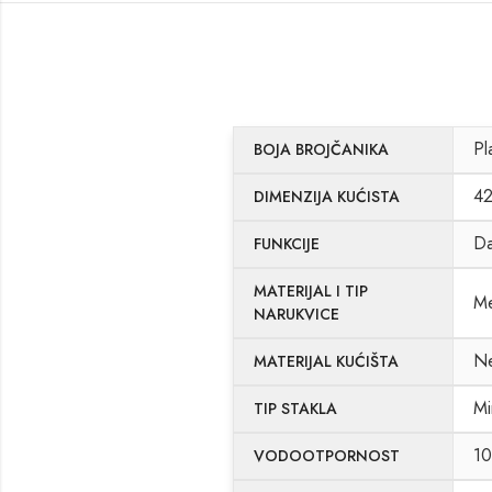
Pl
BOJA BROJČANIKA
4
DIMENZIJA KUĆISTA
D
FUNKCIJE
MATERIJAL I TIP
Me
NARUKVICE
Ne
MATERIJAL KUĆIŠTA
Mi
TIP STAKLA
1
VODOOTPORNOST