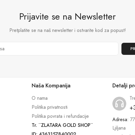
Prijavite se na Newsletter
Pretplatite se na naš newsletter i ostvarite kod za popust!
Naša Kompanija
Detalji p
O nama
Tr
+
Politika privatnosti
Politika povrata i refundacije
Adresa:
77
Tr. ¨ZLATARA GOLD SHOP¨
Ljiljana
ID: 4363157840002