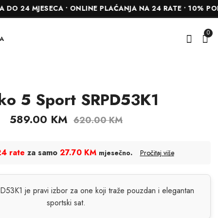
4 MJESECA • ONLINE PLAĆANJA NA 24 RATE • 10% POPUST
0
A
ko 5 Sport SRPD53K1
Seiko 5 Sport
Seiko 5 Sport
SRPD59K1
SRPJ47K1
589.00
KM
620.00
KM
589.00
680.00
KM
KM
620.00
KM
4 rate
za samo
27.70 KM
.
mjesečno
Pročitaj više
53K1 je pravi izbor za one koji traže pouzdan i elegantan
sportski sat.