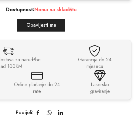
Dostupnost:
Nema na skladištu
Obavijesti me
dostava za narudžbe
Garancija do 24
nad 100KM
mjeseca
Online plaćanje do 24
Lasersko
rate
graviranje
Podijeli: