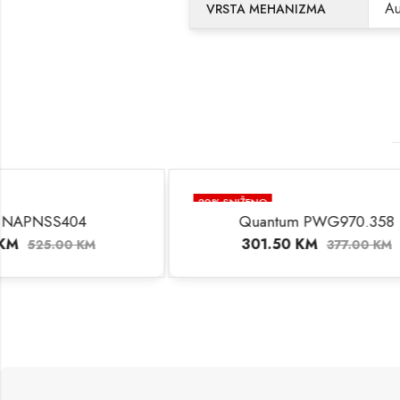
Au
VRSTA MEHANIZMA
20
% SNIŽENO
20
% SNIŽ
Quantum PWG970.358
301.50
KM
4
377.00
KM