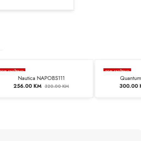
20
% SNIŽENO
S111
Quantum HNG716.399
300.00
KM
.00
KM
376.00
KM