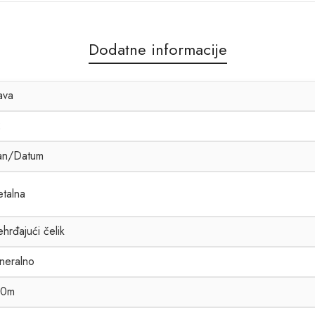
Dodatne informacije
ava
2
an/Datum
talna
hrđajući čelik
neralno
00m