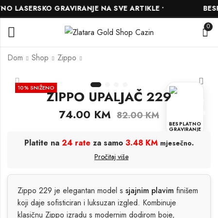
 LASERSKO GRAVIRANJE NA SVE ARTIKLE •
BESPL
0
Dom
Shop
Zippo
ZIPPO UPALJAČ
ZIPPO UPALJAČ
10
% SNIŽENO
ZIPPO UPALJAČ 229
48931
49410
135.00
90.00
KM
KM
150.00
100.00
KM
KM
74.00
KM
82.00
KM
BESPLATNO
GRAVIRANJE
Platite na
24 rate
za samo
3.48 KM
.
mjesečno
Pročitaj više
Zippo 229 je elegantan model s
sjajnim plavim
finišem
koji daje sofisticiran i luksuzan izgled. Kombinuje
klasičnu Zippo izradu s modernim dodirom boje,