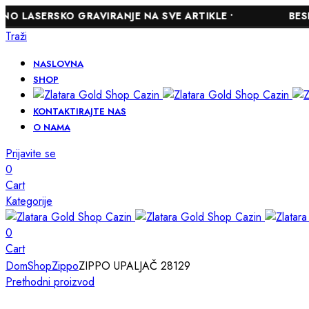
RSKO GRAVIRANJE NA SVE ARTIKLE •
BESPLATNA 
Traži
NASLOVNA
SHOP
KONTAKTIRAJTE NAS
O NAMA
Prijavite se
0
Cart
Kategorije
0
Cart
Dom
Shop
Zippo
ZIPPO UPALJAČ 28129
Prethodni proizvod