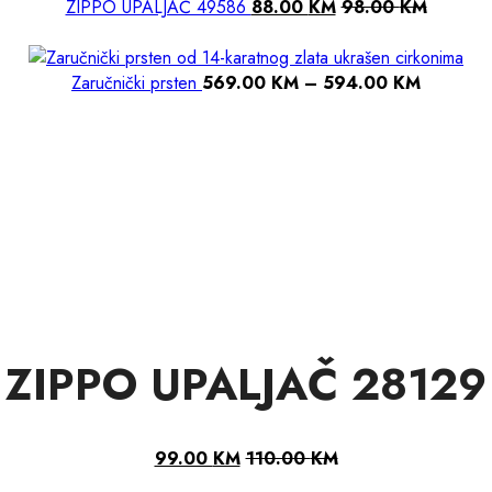
ZIPPO UPALJAČ 49586
88.00
KM
98.00
KM
Raspon
Zaručnički prsten
569.00
KM
–
594.00
KM
cijena:
od
569.00
do
594.00
ZIPPO UPALJAČ 28129
99.00
KM
110.00
KM