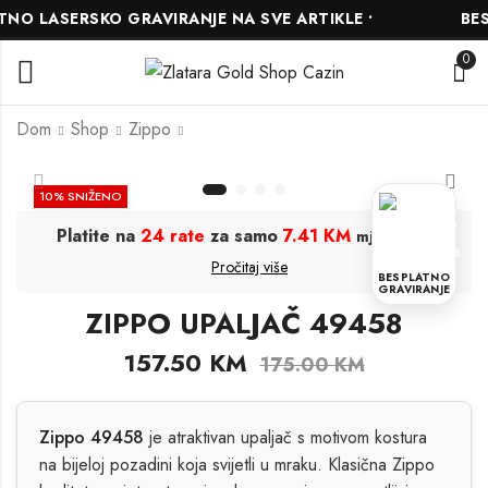
O LASERSKO GRAVIRANJE NA SVE ARTIKLE •
BESP
0
Dom
Shop
Zippo
ZIPPO UPALJAČ
ZIPPO UPALJAČ
10
% SNIŽENO
48981
48777
Platite na
24 rate
za samo
7.41 KM
.
mjesečno
153.00
144.00
KM
KM
170.00
160.00
KM
KM
Pročitaj više
BESPLATNO
GRAVIRANJE
ZIPPO UPALJAČ 49458
157.50
KM
175.00
KM
Zippo 49458
je atraktivan upaljač s motivom kostura
na bijeloj pozadini koja svijetli u mraku. Klasična Zippo