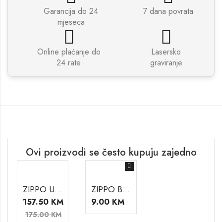
Garancija do 24
7 dana povrata
mjeseca
Online plaćanje do
Lasersko
24 rate
graviranje
Ovi proizvodi se često kupuju zajedno
ZIPPO UPALJAČ 49458
ZIPPO BENZIN
157.50
KM
9.00
KM
175.00
KM