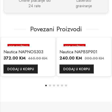
Online plaćanje do
Lasersko
24 rate
graviranje
Povezani Proizvodi
20
% SNIŽENO
20
% SNIŽENO
Nautica NAPNOS303
Nautica NAPBSP901
372.00
KM
240.00
KM
465.00
KM
300.00
KM
DODAJ U KORPU
DODAJ U KORPU