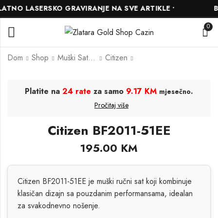
TNO LASERSKO GRAVIRANJE NA SVE ARTIKLE •
BE
0
Dom
Shop
Muški Satovi
Citizen
Citizen AW1750-85E
Citizen EU6090-54A
Platite na
24 rate
za samo
9.17 KM
.
mjesečno
405.00
195.00
KM
KM
Pročitaj više
Citizen BF2011-51EE
195.00
KM
Citizen BF2011-51EE je muški ručni sat koji kombinuje
klasičan dizajn sa pouzdanim performansama, idealan
za svakodnevno nošenje.