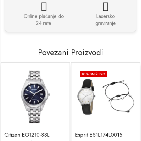
Online plaćanje do
Lasersko
24 rate
graviranje
Povezani Proizvodi
10
% SNIŽENO
Citizen EO1210-83L
Esprit ES1L174L0015