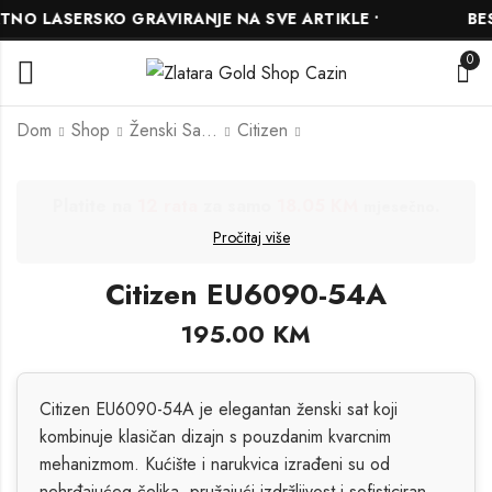
O LASERSKO GRAVIRANJE NA SVE ARTIKLE •
BESP
0
Dom
Shop
Ženski Satovi
Citizen
Citizen BF2011-51EE
Citizen BI5070-57A
Platite na
24 rate
za samo
9.17 KM
.
mjesečno
195.00
195.00
KM
KM
Pročitaj više
Citizen EU6090-54A
195.00
KM
Citizen EU6090-54A je elegantan ženski sat koji
kombinuje klasičan dizajn s pouzdanim kvarcnim
mehanizmom. Kućište i narukvica izrađeni su od
nehrđajućeg čelika, pružajući izdržljivost i sofisticiran