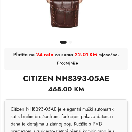
Platite na
24 rate
za samo
22.01 KM
.
mjesečno
Pročitaj više
CITIZEN NH8393-05AE
468.00
KM
Citizen NH8393-05AE je elegantni muški automatski
sat s bijelim brojčanikom, funkcijom prikaza datuma i
dana te detaljima u zlatnoj boji. Kućište s PVD
premazom u ružičasto-zlatnoj nijansi kombinirano je s