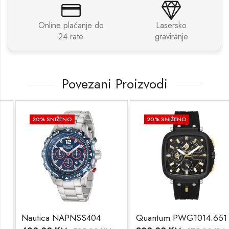
Online plaćanje do
Lasersko
24 rate
graviranje
Povezani Proizvodi
20
% SNIŽENO
20
% SNIŽENO
Nautica NAPNSS404
Quantum PWG1014.651