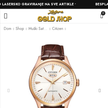
SERSKO GRAVIRANJE NA SVE ARTIKLE •
BESPLATN
0
Dom
Shop
Muški Satovi
Citizen
CITIZEN NH8390-
CITIZEN
03XE
AUTOMATIC
NH8390-20LE
430.00
KM
430.00
KM