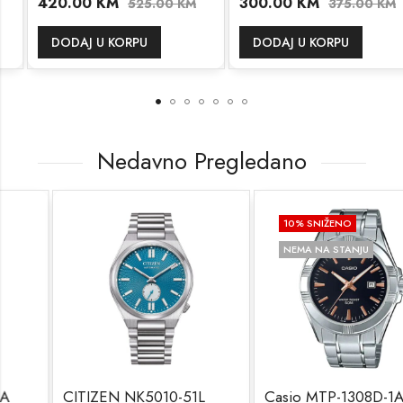
420.00
KM
300.00
KM
525.00
KM
375.00
KM
DODAJ U KORPU
DODAJ U KORPU
Nedavno Pregledano
10
% SNIŽENO
NEMA NA STANJU
CITIZEN NK5010-51L
Casio MTP-1308D-1A2VDF