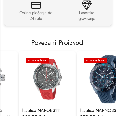
Online plaćanje do
Lasersko
24 rate
graviranje
Povezani Proizvodi
20
% SNIŽENO
20
% SNIŽENO
Nautica NAPOBS111
Nautica NAPNOS303