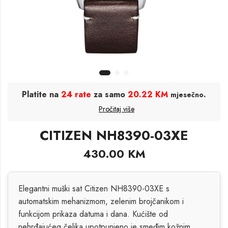
Platite na
24 rate
za samo
20.22 KM
.
mjesečno
Pročitaj više
CITIZEN NH8390-03XE
430.00
KM
Elegantni muški sat Citizen NH8390-03XE s
automatskim mehanizmom, zelenim brojčanikom i
funkcijom prikaza datuma i dana. Kućište od
nehrđajućeg čelika upotpunjeno je smeđim kožnim