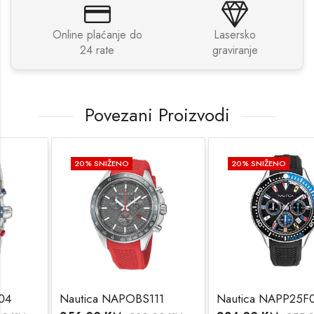
Online plaćanje do
Lasersko
24 rate
graviranje
Povezani Proizvodi
20
% SNIŽENO
20
% SNIŽENO
Nautica NAPOBS111
Nautica NAPP25F09