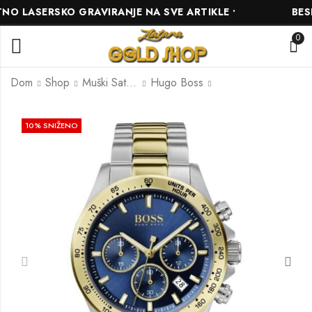
 LASERSKO GRAVIRANJE NA SVE ARTIKLE •
BESPL
0
Dom
Shop
Muški Satovi
Hugo Boss
Burme M-157
HUGO BOSS
10
% SNIŽENO
HB1513908
585.00
KM
650.00
KM