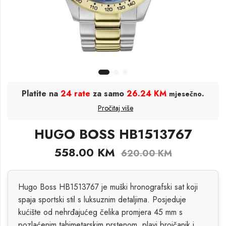
Platite na
24 rate
za samo
26.24 KM
.
mjesečno
Pročitaj više
HUGO BOSS HB1513767
558.00
KM
620.00
KM
Hugo Boss HB1513767 je muški hronografski sat koji
spaja sportski stil s luksuznim detaljima. Posjeduje
kućište od nehrđajućeg čelika promjera 45 mm s
pozlaćenim tahimetarskim prstenom, plavi brojčanik i