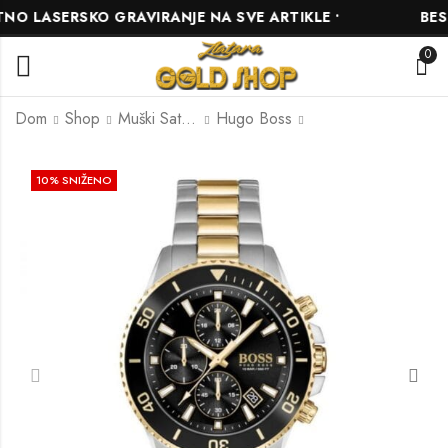
 LASERSKO GRAVIRANJE NA SVE ARTIKLE •
BESPL
0
Dom
Shop
Muški Satovi
Hugo Boss
HUGO BOSS
HUGO BOSS
10
% SNIŽENO
HB1513767
HB1513755
558.00
522.00
KM
KM
620.00
580.00
KM
KM