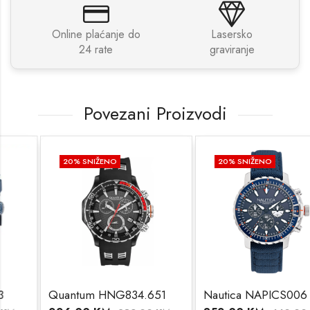
Online plaćanje do
Lasersko
24 rate
graviranje
Povezani Proizvodi
20
% SNIŽENO
20
% SNIŽENO
Quantum HNG834.651
Nautica NAPICS006