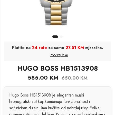
Platite na
24 rate
za samo
27.51 KM
.
mjesečno
Pročitaj više
HUGO BOSS HB1513908
585.00
KM
650.00
KM
Hugo Boss HB1513908 je elegantan muški
hronografski sat koji kombinuje funkcionalnost i
sofisticiran dizajn. Ima kućište od nehrđajućeg čelika
promjera 46 mm i debljine 12 mm, s crnim brojčanikom i