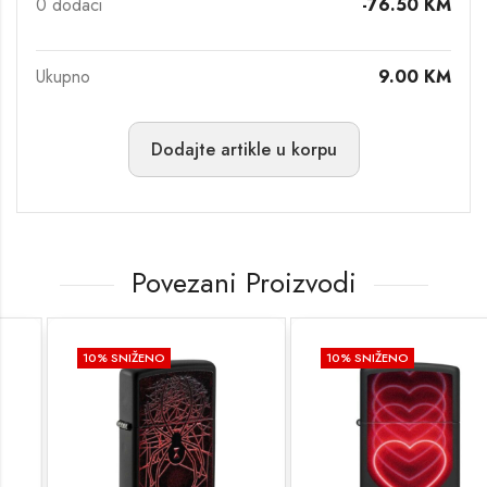
0
dodaci
-76.50
KM
Ukupno
9.00
KM
Dodajte artikle u korpu
Povezani Proizvodi
10
% SNIŽENO
10
% SNIŽENO