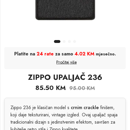
Platite na
24 rate
za samo
4.02 KM
.
mjesečno
Pročitaj više
ZIPPO UPALJAČ 236
85.50
KM
95.00
KM
Zippo 236 je klasičan model s
crnim crackle
finišem,
koji daje teksturirani, vintage izgled. Ovaj upaljač spaja
tradicionalni dizajn s jedinstvenim efektom, savršen za
ljubitelje retro stila i Zippo kvalitete.