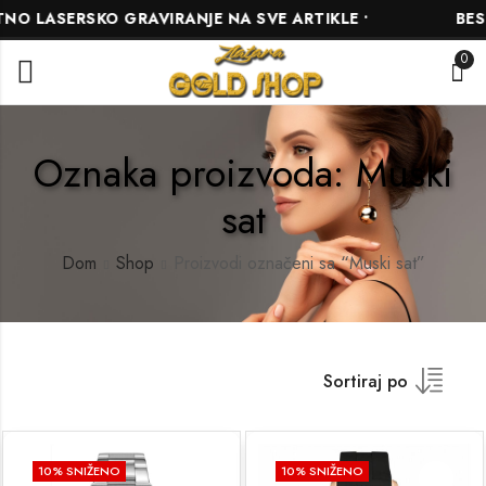
ASERSKO GRAVIRANJE NA SVE ARTIKLE •
BESPLAT
0
Oznaka proizvoda: Muski
sat
Dom
Shop
Proizvodi označeni sa “Muski sat”
Sortiraj po
10
% SNIŽENO
10
% SNIŽENO