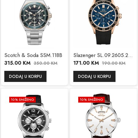
Scotch & Soda SSM.118B
Slazenger SL.09.2605.2.491
315.00
KM
171.00
KM
350.00
KM
190.00
KM
DODAJ U KORPU
DODAJ U KORPU
10
% SNIŽENO
10
% SNIŽENO