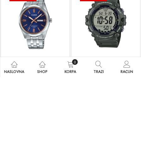
Casio MTP-1335D-2A2
Casio AE-1500WHX-3A
0
157.50
KM
108.00
KM
175.00
KM
120.00
KM
NASLOVNA
SHOP
KORPA
TRAŽI
RAČUN
DODAJ U KORPU
DODAJ U KORPU
10
% SNIŽENO
10
% SNIŽENO