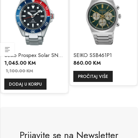
Seiko Prospex Solar SNE591P1
SEIKO SSB461P1
1,045.00
KM
860.00
KM
1,100.00
KM
PROČITAJ VIŠE
DODAJ U KORPU
Prijavite se na Newsletter