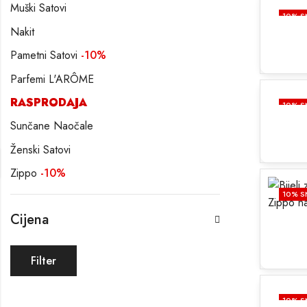
Muški Satovi
10
% S
Nakit
Pametni Satovi
-10%
Parfemi L'ARÔME
RASPRODAJA
10
% S
Sunčane Naočale
Ženski Satovi
Zippo
-10%
10
% S
Cijena
Filter
Minimalna
Maksimalna
cijena
cijena
10
% S