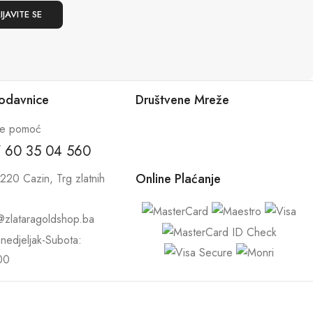
rodavnice
Društvene Mreže
te pomoć
 60 35 04 560
Online Plaćanje
220 Cazin, Trg zlatnih
@zlataragoldshop.ba
nedjeljak-Subota:
00