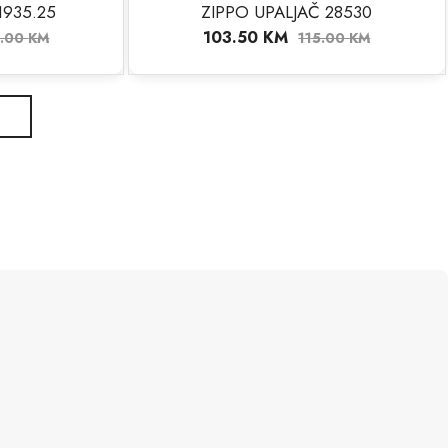
1935.25
ZIPPO UPALJAČ 28530
NEMA NA STANJU
103.50
KM
0.00
KM
115.00
KM