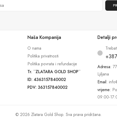
Naša Kompanija
Detalji p
O nama
Treba
+387
Politika privatnosti
Politika povrata i refundacije
Adresa:
77
Tr. ¨ZLATARA GOLD SHOP¨
Ljiljana
ID: 4363157840002
Email:
info
PDV: 363157840002
vrijeme:
Po
09:00-17:
© 2026 Zlatara Gold Shop. Sva prava pridržana.