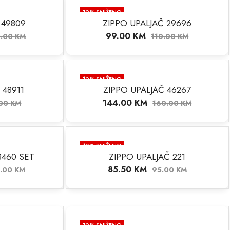
10
% SNIŽENO
 49809
ZIPPO UPALJAČ 29696
99.00
KM
0.00
KM
110.00
KM
10
% SNIŽENO
 48911
ZIPPO UPALJAČ 46267
144.00
KM
.00
KM
160.00
KM
10
% SNIŽENO
8460 SET
ZIPPO UPALJAČ 221
NEMA NA STANJU
85.50
KM
5.00
KM
95.00
KM
10
% SNIŽENO