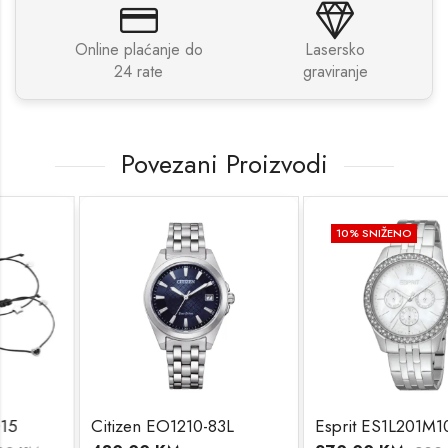
Online plaćanje do
Lasersko
24 rate
graviranje
Povezani Proizvodi
10
% SNIŽENO
Citizen EO1210-83L
Esprit ES1L201M1065