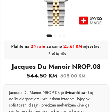
Platite na
24 rate
za samo
25.61 KM
.
mjesečno
Pročitaj više
Jacques Du Manoir NROP.08
544.50
KM
605.00
KM
Jacques Du Manoir NROP.08 je
švicarski sat
koji
odiše elegancijom i vrhunskom izradom. Njegov
sofisticirani dizajn i precizan mehanizam čine ga
savršenim izborom za one koji cijene luksuz i