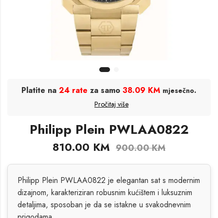
Platite na
24 rate
za samo
38.09 KM
.
mjesečno
Pročitaj više
Philipp Plein PWLAA0822
810.00
KM
900.00
KM
Philipp Plein PWLAA0822 je elegantan sat s modernim
dizajnom, karakteriziran robusnim kućištem i luksuznim
detaljima, sposoban je da se istakne u svakodnevnim
prigodama.