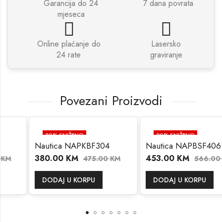
Garancija do 24
7 dana povrata
mjeseca
Online plaćanje do
Lasersko
24 rate
graviranje
Povezani Proizvodi
20
% SNIŽENO
20
% SNIŽENO
Nautica NAPKBF304
Nautica NAPBSF406
380.00
KM
453.00
KM
475.00
KM
566.00
KM
DODAJ U KORPU
DODAJ U KORPU