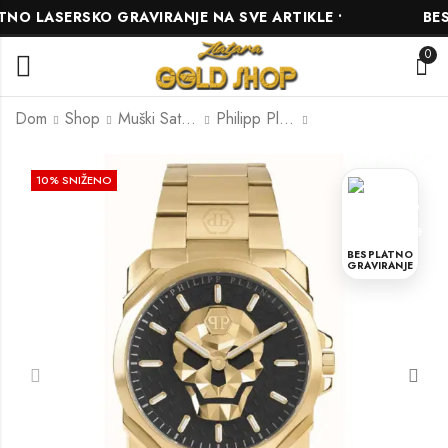
 LASERSKO GRAVIRANJE NA SVE ARTIKLE •
BESPL
0
Dom
Shop
Muški Satovi
Philipp Plein
Esprit
Esprit ES1L174L0015
10
% SNIŽENO
ES1L295M0065
235.00
KM
261.00
KM
234.00
KM
260.00
KM
BESPLATNO
GRAVIRANJE