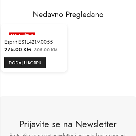
Nedavno Pregledano
10
% SNIŽENO
Esprit ES1L421M0055
275.00
KM
305.00
KM
DODAJ U KORPU
Prijavite se na Newsletter
Pretplatite se na naš newsletter i ostvarite kod za popust!