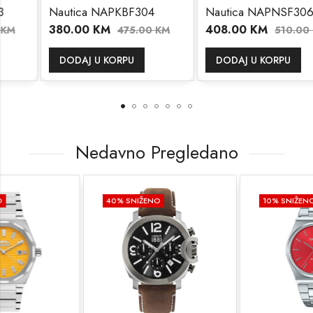
Nautica NAPKBF304
Nautica NAPNSF306
380.00
KM
408.00
KM
475.00
KM
510.00
KM
DODAJ U KORPU
DODAJ U KORPU
Nedavno Pregledano
40
% SNIŽENO
10
% SNIŽENO