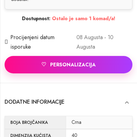
Dostupnost:
Ostalo je samo 1 komad/a!
Procijenjeni datum
08 Augusta - 10
isporuke
Augusta
♡
PERSONALIZACIJA
DODATNE INFORMACIJE
Crna
BOJA BROJČANIKA
40
DIMENZIJA KUĆISTA