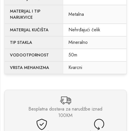
MATERIJAL I TIP
Metalna
NARUKVICE
Nehrđajući čelik
MATERIJAL KUĆIŠTA
Mineralno
TIP STAKLA
50m
VODOOTPORNOST
Kvarcni
VRSTA MEHANIZMA
Besplatna dostava za narudžbe iznad
100KM