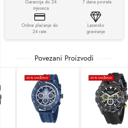
Garancija do 24
7 dana povrata
mjeseca
Online plaćanje do
Lasersko
24 rate
graviranje
Povezani Proizvodi
20
% SNIŽENO
20
% SNIŽENO