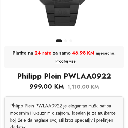
Platite na
24 rate
za samo
46.98 KM
.
mjesečno
Pročitaj više
Philipp Plein PWLAA0922
999.00
KM
1,110.00
KM
Philipp Plein PWLAA0922 je elegantan muški sat sa
modernim i luksuznim dizajnom. Idealan je za muškarce
koji žele da naglase svoj stil kroz upečatljiv i prefinjen
dodatak.