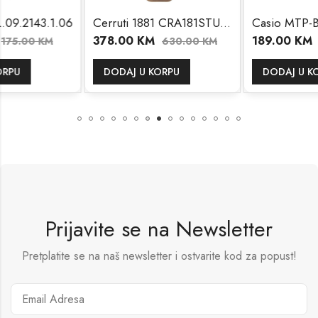
06
Cerruti 1881 CRA181STU02BR
Casio
378.00
KM
189.00
KM
630.00
KM
210.00
KM
DODAJ U KORPU
DODAJ U KORPU
Prijavite se na Newsletter
Pretplatite se na naš newsletter i ostvarite kod za popust!