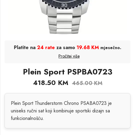
Platite na
24 rate
za samo
19.68 KM
.
mjesečno
Pročitaj više
Plein Sport PSPBA0723
418.50
KM
465.00
KM
Plein Sport Thunderstorm Chrono PSABA0723 je
uniseks ručni sat koji kombinuje sportski dizajn sa
funkcionalnošću.