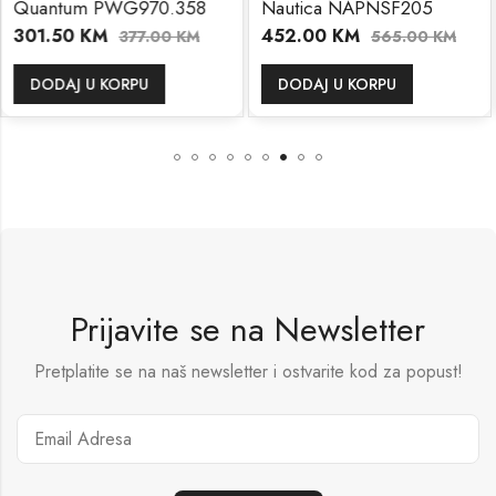
WG970.358
Nautica NAPNSF205
Nautica N
452.00
KM
372.00
KM
377.00
KM
565.00
KM
ORPU
DODAJ U KORPU
DODAJ U K
Prijavite se na Newsletter
Pretplatite se na naš newsletter i ostvarite kod za popust!