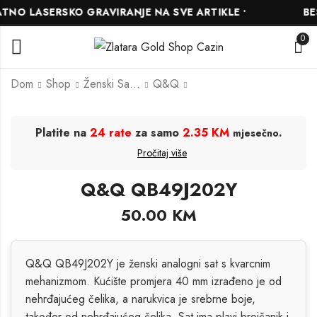
NO LASERSKO GRAVIRANJE NA SVE ARTIKLE •
BESP
0
Dom
Shop
Ženski Satovi
Q&Q
Q&Q C00A-001PY
Quantum
Platite na
24 rate
za samo
2.35 KM
.
mjesečno
HNG1102.651
60.00
KM
Pročitaj više
544.00
KM
680.00
KM
Q&Q QB49J202Y
50.00
KM
Q&Q QB49J202Y je ženski analogni sat s kvarcnim
mehanizmom. Kućište promjera 40 mm izrađeno je od
nehrđajućeg čelika, a narukvica je srebrne boje,
također od nehrđajućeg čelika. Sat ima plavi brojčanik i