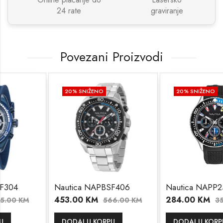
24 rate
graviranje
Povezani Proizvodi
20
% SNIŽENO
20
% SNIŽENO
Nautica NAPBSF406
Nautica NAPP25F09
453.00
KM
284.00
KM
566.00
KM
355.00
KM
DODAJ U KORPU
DODAJ U KORPU