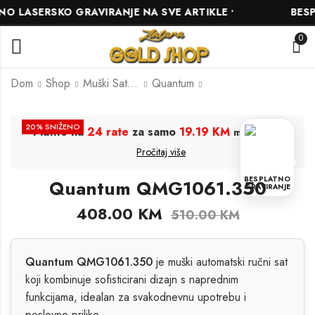
 LASERSKO GRAVIRANJE NA SVE ARTIKLE •
BESPL
0
Dom
Shop
Muški Satovi
Quantum
Quantum
Slazenger
20
% SNIŽENO
Platite na
24 rate
za samo
19.19 KM
.
mjesečno
PWG993.350
SL.09.2411.1.05
Pročitaj više
328.00
261.00
KM
KM
410.00
290.00
KM
KM
BESPLATNO
Quantum QMG1061.350
GRAVIRANJE
408.00
KM
510.00
KM
Quantum QMG1061.350
je muški automatski ručni sat
koji kombinuje sofisticirani dizajn s naprednim
funkcijama, idealan za svakodnevnu upotrebu i
poslovne prilike.