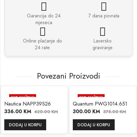
Garancija do 24
7 dana povrata
mjeseca
Online plaćanje do
Lasersko
24 rate
graviranje
Povezani Proizvodi
20
% SNIŽENO
20
% SNIŽENO
Nautica NAPP39S26
Quantum PWG1014.651
336.00
KM
300.00
KM
420.00
KM
375.00
KM
DODAJ U KORPU
DODAJ U KORPU