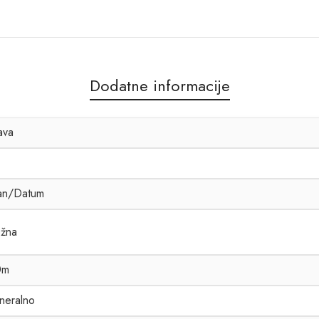
Dodatne informacije
ava
an/Datum
žna
0m
neralno