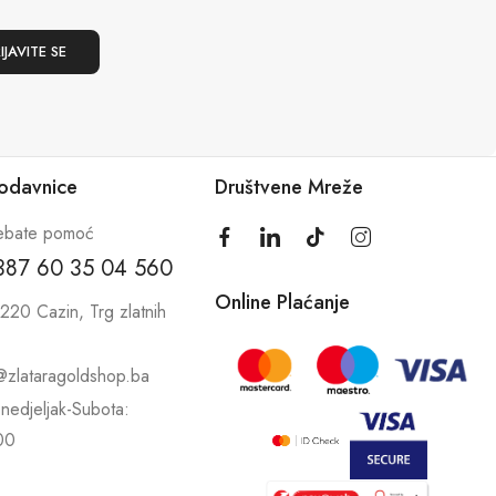
rodavnice
Društvene Mreže
ebate pomoć
387 60 35 04 560
Online Plaćanje
220 Cazin, Trg zlatnih
@zlataragoldshop.ba
nedjeljak-Subota:
00