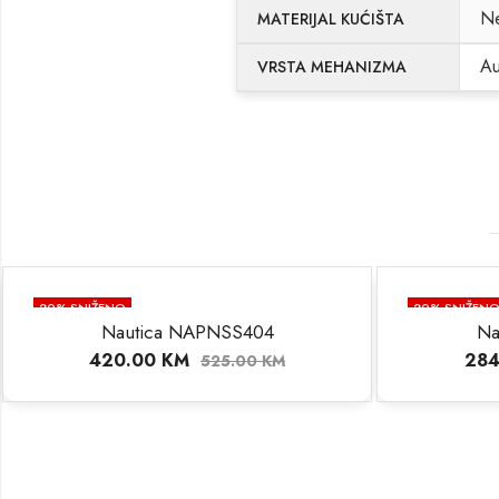
Ne
MATERIJAL KUĆIŠTA
Au
VRSTA MEHANIZMA
20
% SNIŽENO
SS404
Nautica NAPP25F09
284.00
KM
5.00
KM
355.00
KM