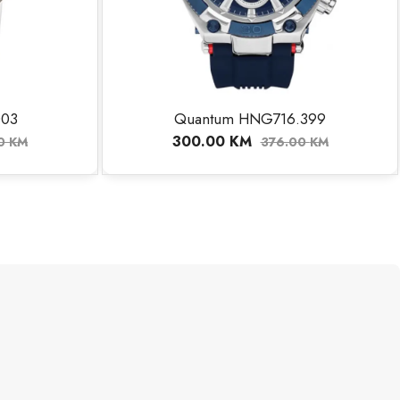
Quantum HNG716.399
Nautica NAPB
00.00
KM
484.00
KM
376.00
KM
60