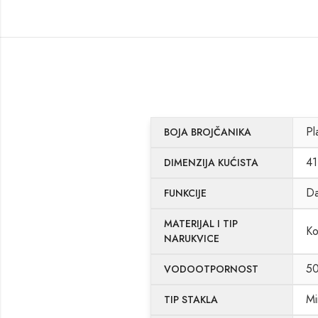
Pl
BOJA BROJČANIKA
41
DIMENZIJA KUĆISTA
D
FUNKCIJE
MATERIJAL I TIP
Ko
NARUKVICE
5
VODOOTPORNOST
Mi
TIP STAKLA