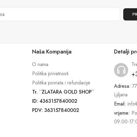
Naša Kompanija
Detalji p
O nama
Tr
+
Politika privatnosti
Politika povrata i refundacije
Adresa:
77
Tr. ¨ZLATARA GOLD SHOP¨
Ljiljana
ID: 4363157840002
Email:
info
PDV: 363157840002
vrijeme:
Po
09:00-17: