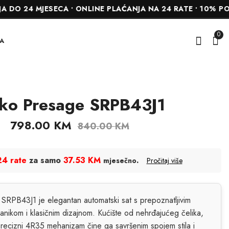
 MJESECA • ONLINE PLAĆANJA NA 24 RATE • 10% POPUSTA
0
A
ko Presage SRPB43J1
Burme M-89
Seiko Presage
SRPJ17J1
798.00
KM
840.00
KM
940.00
KM
24 rate
za samo
37.53 KM
.
mjesečno
Pročitaj više
SRPB43J1 je elegantan automatski sat s prepoznatljivim
jčanikom i klasičnim dizajnom. Kućište od nehrđajućeg čelika,
 precizni 4R35 mehanizam čine ga savršenim spojem stila i