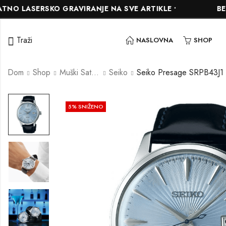
ASERSKO GRAVIRANJE NA SVE ARTIKLE •
BESPLAT
Traži
NASLOVNA
SHOP
Dom
Shop
Muški Satovi
Seiko
Seiko Presage SRPB43J1
5
% SNIŽENO