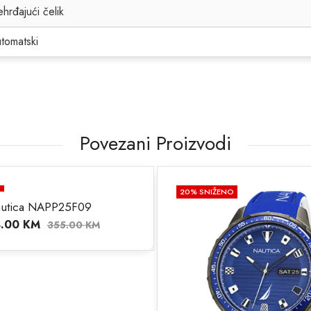
hrđajući čelik
tomatski
Povezani Proizvodi
20
% SNIŽENO
20
% SNI