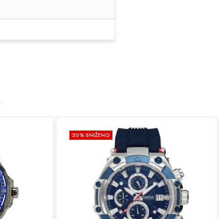
ŽENO
20
% SNIŽENO