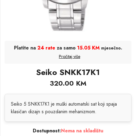
Platite na
24 rate
za samo
15.05 KM
.
mjesečno
Pročitaj više
Seiko SNKK17K1
320.00
KM
Seiko 5 SNKK17K1 je muški automatski sat koji spaja
klasičan dizajn s pouzdanim mehanizmom.
Dostupnost:
Nema na skladištu