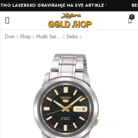
O LASERSKO GRAVIRANJE NA SVE ARTIKLE •
BESP
0
Dom
Shop
Muški Satovi
Seiko
Seiko SNKK07K1
Seiko Chronograph
SSB347P1
320.00
KM
560.50
KM
590.00
KM