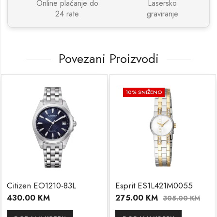
Online plaćanje do
Lasersko
24 rate
graviranje
Povezani Proizvodi
10
% SNIŽENO
zen EO1210-83L
Esprit ES1L421M0055
Citi
.00
KM
275.00
KM
410
305.00
KM