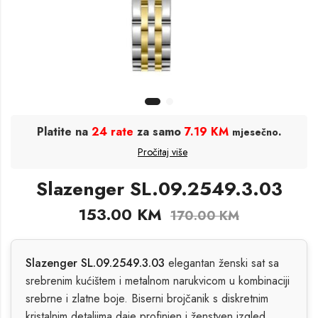
Platite na
24 rate
za samo
7.19 KM
.
mjesečno
Pročitaj više
Slazenger SL.09.2549.3.03
153.00
KM
170.00
KM
Slazenger SL.09.2549.3.03
elegantan ženski sat sa
srebrenim kućištem i metalnom narukvicom u kombinaciji
srebrne i zlatne boje. Biserni brojčanik s diskretnim
kristalnim detaljima daje profinjen i ženstven izgled,