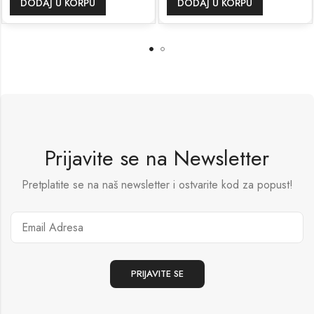
DAJ U KORPU
DODAJ U KORPU
DO
Prijavite se na Newsletter
Pretplatite se na naš newsletter i ostvarite kod za popust!