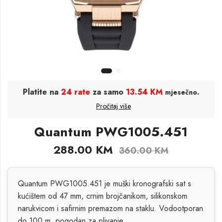
Platite na
24 rate
za samo
13.54 KM
.
mjesečno
Pročitaj više
Quantum PWG1005.451
288.00
KM
360.00
KM
Quantum PWG1005.451 je muški kronografski sat s
kućištem od 47 mm, crnim brojčanikom, silikonskom
narukvicom i safirnim premazom na staklu. Vodootporan
do 100 m, pogodan za plivanje.