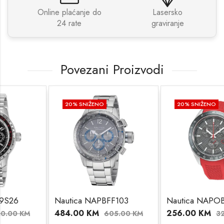
Online plaćanje do
Lasersko
24 rate
graviranje
Povezani Proizvodi
20
% SNIŽENO
20
% SNIŽENO
Nautica NAPBFF103
Nautica NAPOBS111
484.00
KM
256.00
KM
605.00
KM
320.00
KM