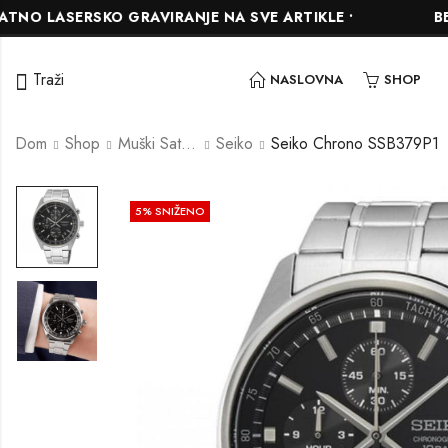
SERSKO GRAVIRANJE NA SVE ARTIKLE •
BESPLATN
Traži
NASLOVNA
SHOP
Dom
Shop
Muški Satovi
Seiko
Seiko Chrono SSB379P1
5
% SNIŽENO