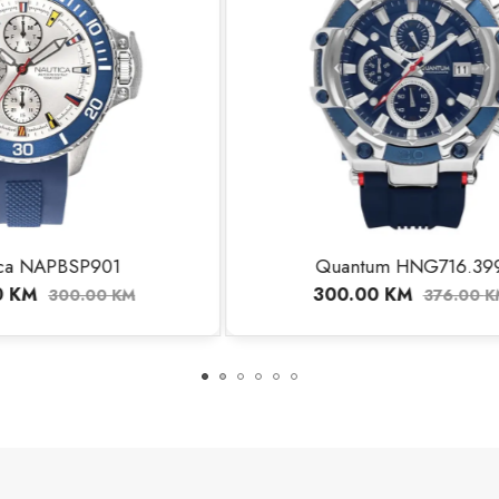
antum HNG716.399
Nautica NAPNSS
0.00
KM
420.00
KM
376.00
KM
525.