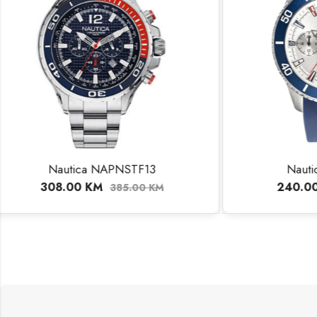
Nautica NAPBSP901
Qu
240.00
KM
30
300.00
KM