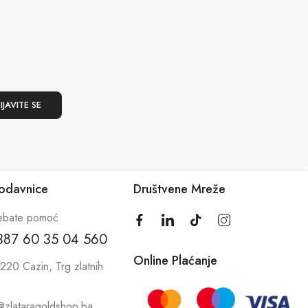
rodavnice
Društvene Mreže
ebate pomoć
387 60 35 04 560
Online Plaćanje
220 Cazin, Trg zlatnih
@zlataragoldshop.ba