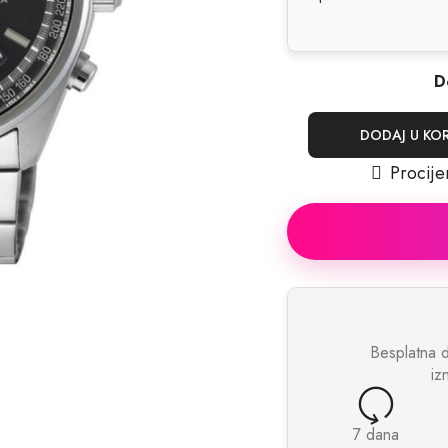
D
DODAJ U KO
Procije
Besplatna 
iz
7 dana