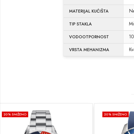
Ne
MATERIJAL KUĆIŠTA
Mi
TIP STAKLA
1
VODOOTPORNOST
Kv
VRSTA MEHANIZMA
20
% SNIŽENO
20
% SNIŽEN