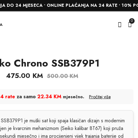
MJESECA • ONLINE PLAĆANJA NA 24 RATE • 10% POPUSTA 
0
A
iko Chrono SSB379P1
Seiko 5 Sport
Seiko Presage
Automatic SSA447J1
SRPJ47K1
475.00
KM
500.00
KM
680.00
1,311.00
KM
KM
1,380.00
KM
4 rate
za samo
22.34 KM
.
mjesečno
Pročitaj više
SB379P1 je muški sat koji spaja klasičan dizajn s modernim
jen je kvarcnim mehanizmom (Seiko kalibar 8T67) koji pruža
ekundi mjesečno i ima procijenjeni vijek trajanja baterije od