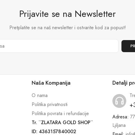
Prijavite se na Newsletter
Pretplatite se na naš newsletter i ostvarite kod za popust!
Naša Kompanija
Detalji p
O nama
Tr
+
Politika privatnosti
Politika povrata i refundacije
Adresa:
77
Tr. ¨ZLATARA GOLD SHOP¨
Ljiljana
ID: 4363157840002
Email:
info