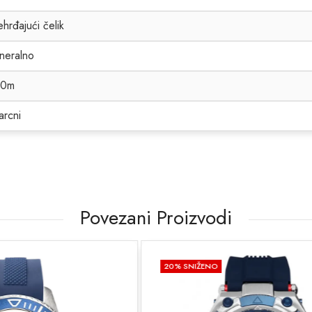
hrđajući čelik
neralno
00m
arcni
Povezani Proizvodi
O
20
% SNIŽENO