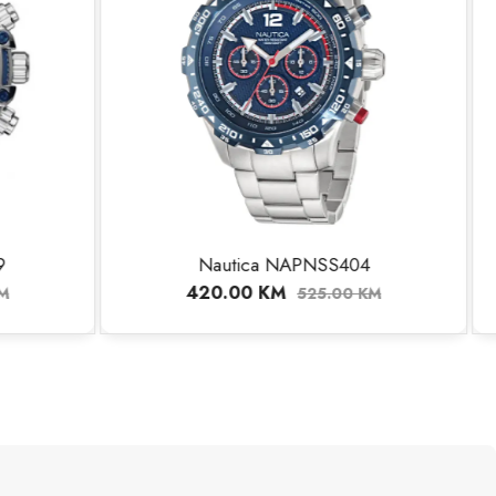
404
Nautica NAPNSF205
452.00
KM
00
KM
565.00
KM