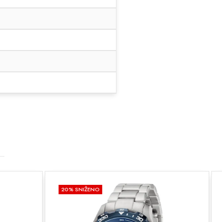
20
% SNIŽENO