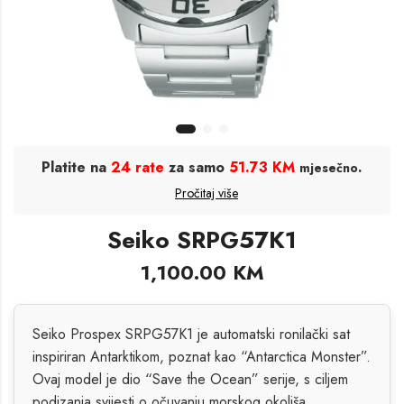
Platite na
24 rate
za samo
51.73 KM
.
mjesečno
Pročitaj više
Seiko SRPG57K1
1,100.00
KM
Seiko Prospex SRPG57K1 je automatski ronilački sat
inspiriran Antarktikom, poznat kao “Antarctica Monster”.
Ovaj model je dio “Save the Ocean” serije, s ciljem
podizanja svijesti o očuvanju morskog okoliša.