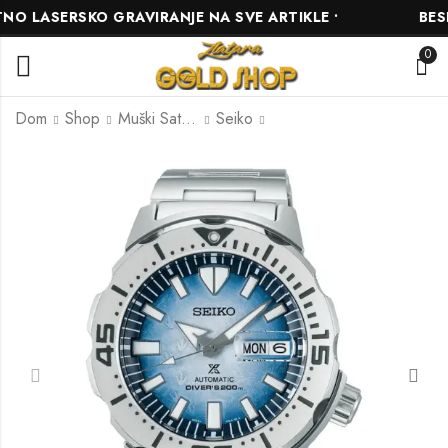
 LASERSKO GRAVIRANJE NA SVE ARTIKLE •
BESPL
0
Dom
Shop
Muški Satovi
Seiko
Seiko Presage
Seiko Presage
Automatic SSA447J1
SRPE15J1 Automatik
1,311.00
855.00
KM
KM
1,380.00
900.00
KM
KM