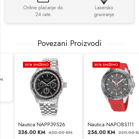
Online plaćanje do
Lasersko
24 rate
graviranje
Povezani Proizvodi
20
% SNIŽENO
20
% SNIŽENO
Nautica NAPP39S26
Nautica NAPOBS111
336.00
KM
256.00
KM
420.00
KM
320.00
KM